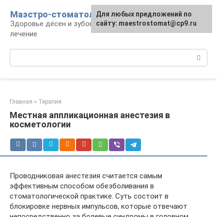
Перейти
Маэстро-стоматолог
Для любых предложений по
к
Здоровье дёсен и зубов, диагностика и
сайту: maestrostomat@cp9.ru
контенту
лечение
Поиск:
Главная
»
Терапия
Местная аппликационная анестезия в
косметологии
Проводниковая анестезия считается самым
эффективным способом обезболивания в
стоматологической практике. Суть состоит в
блокировке нервных импульсов, которые отвечают
непосредственно за болевые синдромы в головном