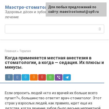
Перейти
Маэстро-стоматолог
Для любых предложений по
к
Здоровье дёсен и зубов, диагностика и
сайту: maestrostomat@cp9.ru
контенту
лечение
Поиск:
Главная
»
Терапия
Когда применяется местная анестезия в
стоматологии, а когда — седация. Их плюсы и
минусы.
Если опросить людей «кто из врачей их больше всего
пугает?», большинство ответят врач-стоматолог. Этот
страх у взрослых людей, как правило, идет еще из
детства, когда лечение зубов было весьма неприятной