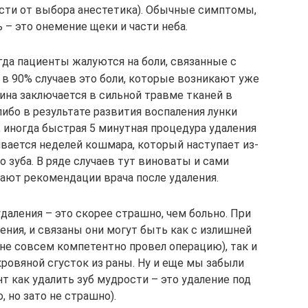
ости от выбора анестетика). Обычные симптомы,
– это онемение щеки и части неба.
огда пациенты жалуются на боли, связанные с
 в 90% случаев это боли, которые возникают уже
чина заключается в сильной травме тканей в
либо в результате развития воспаления лунки
, иногда быстрая 5 минутная процедура удаления
ивается неделей кошмара, который наступает из-
о зуба. В ряде случаев тут виноваты и сами
ают рекомендации врача после удаления.
даления – это скорее страшно, чем больно. При
ения, и связаны они могут быть как с излишней
 не совсем компетентно провел операцию), так и
кровяной сгусток из раны. Ну и еще мы забыли
нт как удалить зуб мудрости – это удаление под
 но зато не страшно).