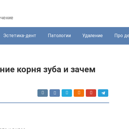
ечение
Эстетика-дент
Патологии
Удаление
Про д
ние корня зуба и зачем