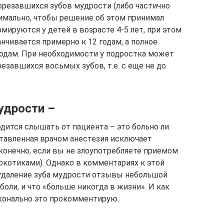
орезавшихся зубов мудрости (либо частично
тимально, чтобы решение об этом принимал
мируются у детей в возрасте 4-5 лет, при этом
чивается примерно к 12 годам, а полное
годам. При необходимости у подростка может
завшихся восьмых зубов, т.е. с еще не до
удрости –
дится слышать от пациента – это больно ли
ставленная врачом анестезия исключает
конечно, если вы не злоупотребляете приемом
аркотиками). Однако в комментариях к этой
 удаление зуба мудрости отзывы небольшой
боли, и что «больше никогда в жизни». И как
конально это прокомментирую.