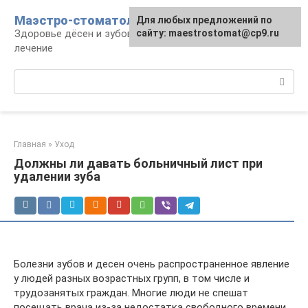
Перейти
Маэстро-стоматолог
Для любых предложений по
к
Здоровье дёсен и зубов, диагностика и
сайту: maestrostomat@cp9.ru
контенту
лечение
Поиск:
Главная
»
Уход
Должны ли давать больничный лист при
удалении зуба
Болезни зубов и десен очень распространенное явление
у людей разных возрастных групп, в том числе и
трудозанятых граждан. Многие люди не спешат
посещать врача из-за недостатка свободного времени