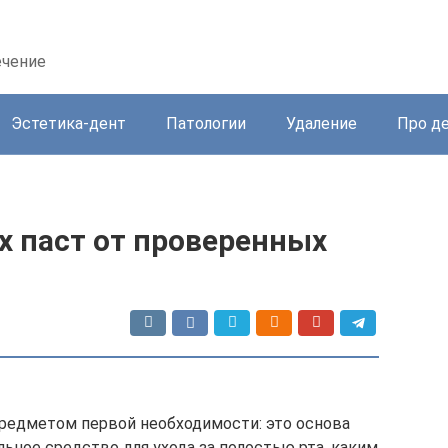
ечение
Эстетика-дент
Патологии
Удаление
Про д
х паст от проверенных
редметом первой необходимости: это основа
льное средство для ухода за полостью рта, каким