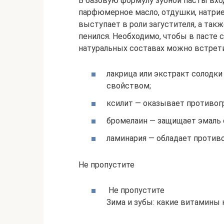
В базовую формулу зубной пасты вход
парфюмерное масло, отдушки, натри
выступает в роли загустителя, а так
пенился. Необходимо, чтобы в пасте 
натуральных составах можно встрет
лакрица или экстракт солодк
свойством;
ксилит — оказывает противог
бромелаин — защищает эмаль 
ламинария — обладает против
Не пропустите
Не пропустите
Зима и зубы: какие витамины 