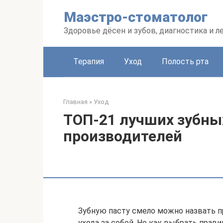
Перейти
Маэстро-стоматолог
к
контенту
Здоровье дёсен и зубов, диагностика и л
Терапия
Уход
Полость рта
Главная
»
Уход
ТОП-21 лучших зубны
производителей
Зубную пасту смело можно назвать п
ухода за собой. Но как выбрать прави