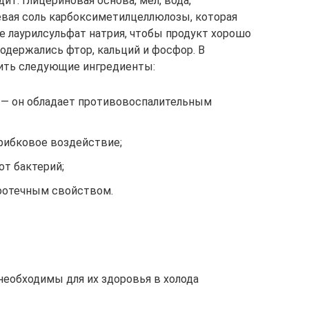
ит: глицериновая основа, мел, вода,
евая соль карбоксиметилцеллюлозы, которая
же лаурилсульфат натрия, чтобы продукт хорошо
содержались фтор, кальций и фосфор. В
ить следующие ингредиенты:
и — он обладает противовоспалительным
рибковое воздействие;
от бактерий;
оотечным свойством.
необходимы для их здоровья в холода