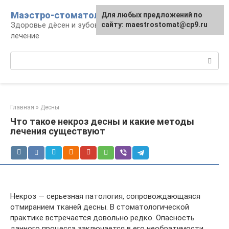
Перейти
Маэстро-стоматолог
Для любых предложений по
к
Здоровье дёсен и зубов, диагностика и
сайту: maestrostomat@cp9.ru
контенту
лечение
Поиск:
Главная
»
Десны
Что такое некроз десны и какие методы
лечения существуют
Некроз — серьезная патология, сопровождающаяся
отмиранием тканей десны. В стоматологической
практике встречается довольно редко. Опасность
данного процесса заключается в его необратимости,