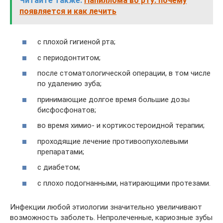
Читайте также:
Папиллома во рту: почему
появляется и как лечить
с плохой гигиеной рта;
с периодонтитом;
после стоматологической операции, в том числе
по удалению зуба;
принимающие долгое время большие дозы
бисфосфонатов;
во время химио- и кортикостероидной терапии;
проходящие лечение противоопухолевыми
препаратами;
с диабетом;
с плохо подогнанными, натирающими протезами.
Инфекции любой этиологии значительно увеличивают
возможность заболеть. Непролеченные, кариозные зубы