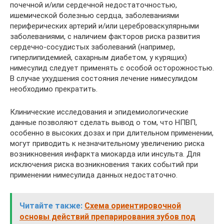
почечной и/или сердечной недостаточностью,
ишемической болезнью сердца, заболеваниями
периферических артерий и/или цереброваскулярными
заболева­ниями, с наличием факторов риска развития
сердечно-сосудистых заболеваний (например,
гиперлипидемией, сахарным диабетом, у курящих)
нимесулид следует применять с осо­бой осторожностью.
В случае ухудшения состояния лечение нимесулидом
необходимо прекратить.
Клинические исследования и эпидемиологические
данные позволяют сделать вывод о том, что НПВП,
особенно в высоких дозах и при длительном применении,
могут приво­дить к незначительному увеличению риска
возникновения инфаркта миокарда или ин­сульта. Для
исключения риска возникновения таких событий при
применении нимесулида данных недостаточно.
Читайте также:
Схема ориентировочной
основы действий препарирования зубов под