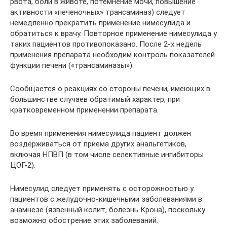
рвота, боли в животе, потемнение мочи, повышение
активности «печеночных» трансаминаз) следует
немедленно прекратить применение нимесулида и
обратиться к врачу. Повторное применение нимесулида у
таких пациентов противопоказано. После 2-х недель
применения препарата необходим контроль показателей
функции печени («трансаминазы»).
Сообщается о реакциях со стороны печени, имеющих в
большинстве случаев обратимый характер, при
кратковременном применении препарата.
Во время применения нимесулида пациент должен
воздерживаться от приема других анальгетиков,
включая НПВП (в том числе селективные ингибиторы
ЦОГ-2).
Нимесулид следует применять с осторожностью у
пациентов с желудочно-кишечными заболеваниями в
анамнезе (язвенный колит, болезнь Крона), поскольку
возможно обострение этих заболеваний.