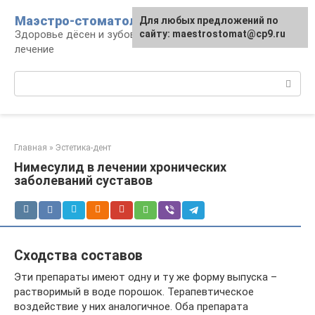
Перейти
Маэстро-стоматолог
Для любых предложений по
к
Здоровье дёсен и зубов, диагностика и
сайту: maestrostomat@cp9.ru
контенту
лечение
Поиск:
Главная
»
Эстетика-дент
Нимесулид в лечении хронических
заболеваний суставов
Сходства составов
Эти препараты имеют одну и ту же форму выпуска –
растворимый в воде порошок. Терапевтическое
воздействие у них аналогичное. Оба препарата