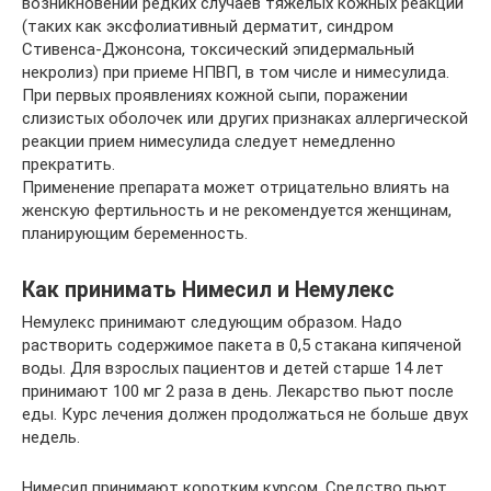
возникновении редких случаев тяжелых кожных реакций
(таких как эксфолиативный дерматит, синдром
Стивенса-Джонсона, токсический эпидермальный
некролиз) при приеме НПВП, в том числе и нимесулида.
При первых проявлениях кожной сыпи, поражении
слизистых оболочек или других признаках аллергической
реакции при­ем нимесулида следует немедленно
прекратить.
Применение препарата может отрицательно влиять на
женскую фертильность и не реко­мендуется женщинам,
планирующим беременность.
Как принимать Нимесил и Немулекс
Немулекс принимают следующим образом. Надо
растворить содержимое пакета в 0,5 стакана кипяченой
воды. Для взрослых пациентов и детей старше 14 лет
принимают 100 мг 2 раза в день. Лекарство пьют после
еды. Курс лечения должен продолжаться не больше двух
недель.
Нимесил принимают коротким курсом. Средство пьют