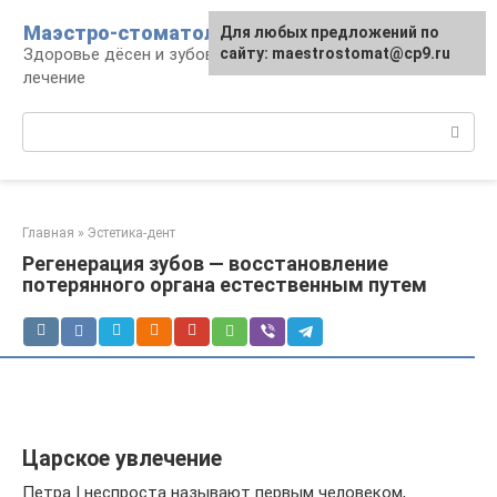
Перейти
Маэстро-стоматолог
Для любых предложений по
к
Здоровье дёсен и зубов, диагностика и
сайту: maestrostomat@cp9.ru
контенту
лечение
Поиск:
Главная
»
Эстетика-дент
Регенерация зубов — восстановление
потерянного органа естественным путем
Царское увлечение
Петра I неспроста называют первым человеком,