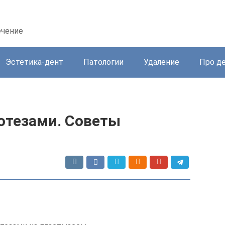
ечение
Эстетика-дент
Патологии
Удаление
Про д
отезами. Советы