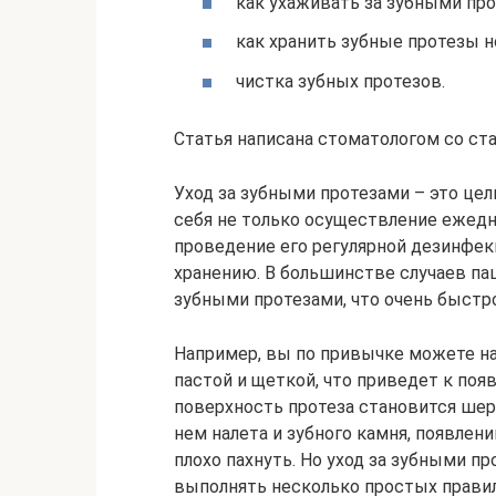
как ухаживать за зубными про
как хранить зубные протезы н
чистка зубных протезов.
Статья написана стоматологом со ста
Уход за зубными протезами – это це
себя не только осуществление ежедне
проведение его регулярной дезинфек
хранению. В большинстве случаев п
зубными протезами, что очень быстро
Например, вы по привычке можете на
пастой и щеткой, что приведет к поя
поверхность протеза становится шер
нем налета и зубного камня, появлен
плохо пахнуть. Но уход за зубными п
выполнять несколько простых правил,