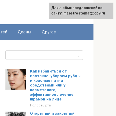
Для любых предложений по
сайту: maestrostomat@cp9.ru
етей
Десны
Другое
Поиск:
Как избавиться от
постакне: убираем рубцы
и красные пятна
средствами или у
косметолога,
эффективное лечение
шрамов на лице
Полость рта
Открытый и закрытый