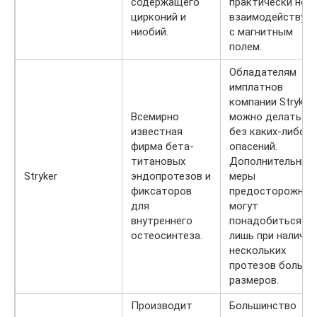
содержащего
практически не
цирконий и
взаимодействую
ниобий.
с магнитным
полем.
Обладателям
имплатнов
компании Stryker
Всемирно
можно делать М
известная
без каких-либо
фирма бета-
опасений.
титановых
Дополнительные
Stryker
эндопротезов и
меры
фиксаторов
предосторожнос
для
могут
внутреннего
понадобиться
остеосинтеза.
лишь при наличии
нескольких
протезов больши
размеров.
Производит
Большинство