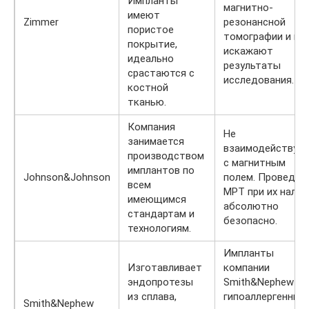
Импланты
магнитно-
имеют
Zimmer
резонансной
пористое
томографии и не
покрытие,
искажают
идеально
результаты
срастаются с
исследования.
костной
тканью.
Компания
Не
занимается
взаимодействую
производством
с магнитным
имплантов по
Johnson&Johnson
полем. Проведен
всем
МРТ при их налич
имеющимся
абсолютно
стандартам и
безопасно.
технологиям.
Импланты
Изготавливает
компании
эндопротезы
Smith&Nephew
из сплава,
гипоаллергенны и
Smith&Nephew