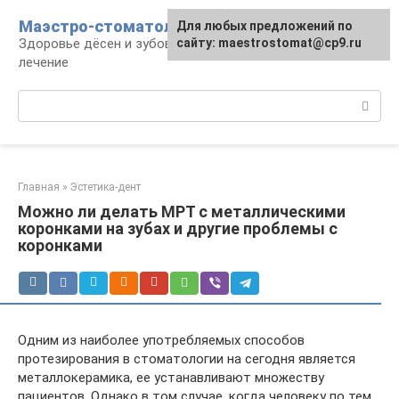
Перейти
Маэстро-стоматолог
Для любых предложений по
к
Здоровье дёсен и зубов, диагностика и
сайту: maestrostomat@cp9.ru
контенту
лечение
Поиск:
Главная
»
Эстетика-дент
Можно ли делать МРТ с металлическими
коронками на зубах и другие проблемы с
коронками
Одним из наиболее употребляемых способов
протезирования в стоматологии на сегодня является
металлокерамика, ее устанавливают множеству
пациентов. Однако в том случае, когда человеку по тем