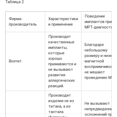
Таблица 2.
Поведение
Фирма-
Характеристики
имплантов при
производитель
и применение
МРТ-диагностик
Производит
качественные
Благодаря
импланты,
небольшому
которые
размеру и низкой
хорошо
Biomet
магнитной
приживаются и
восприимчивост
не вызывают
не мешают
развития
проведению МРТ.
аллергических
реакций.
Производит
изделия не из
Не вызывают
титана, а из
непредвиденных
тантала.
осложнений при