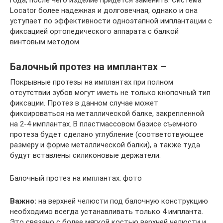
года, после чего изделие придется заменить. Система
Locator более надежная и долговечная, однако и она
уступает по эффективности одноэтапной имплантации с
фиксацией ортопедического аппарата с балкой
винтовым методом.
Балочный протез на имплантах –
Покрывные протезы на имплантах при полном
отсутствии зубов могут иметь не только кнопочный тип
фиксации. Протез в данном случае может
фиксироваться на металлической балке, закрепленной
на 2-4 имплантах. В пластмассовом базисе съемного
протеза будет сделано углубление (соответствующее
размеру и форме металлической балки), а также туда
будут вставлены силиконовые держатели.
Балочный протез на имплантах: фото
Важно:
на верхней челюсти под балочную конструкцию
необходимо всегда устанавливать только 4 импланта.
Это связано с более мягкой костью верхней челюсти и