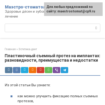
Перейти
Маэстро-стоматолог
Для любых предложений по
к
Здоровье дёсен и зубов, диагностика и
сайту: maestrostomat@cp9.ru
контенту
лечение
Поиск:
Главная
»
Эстетика-дент
Пластиночный съемный протез на имплантах:
разновидности, преимущества и недостатки
Из этой статьи Вы узнаете:
как можно улучшить фиксацию полных съемных
протезов,