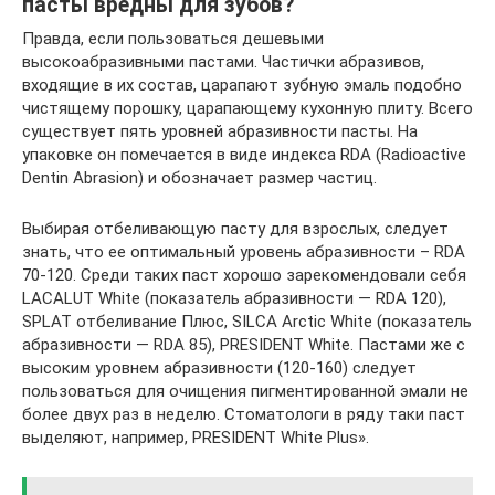
пасты вредны для зубов?
Правда, если пользоваться дешевыми
высокоабразивными пастами. Частички абразивов,
входящие в их состав, царапают зубную эмаль подобно
чистящему порошку, царапающему кухонную плиту. Всего
существует пять уровней абразивности пасты. На
упаковке он помечается в виде индекса RDA (Radioactive
Dentin Abrasion) и обозначает размер частиц.
Выбирая отбеливающую пасту для взрослых, следует
знать, что ее оптимальный уровень абразивности – RDA
70-120. Среди таких паст хорошо зарекомендовали себя
LACALUT White (показатель абразивности — RDA 120),
SPLAT отбеливание Плюс, SILCA Arctic White (показатель
абразивности — RDA 85), PRESIDENT White. Пастами же с
высоким уровнем абразивности (120-160) следует
пользоваться для очищения пигментированной эмали не
более двух раз в неделю. Стоматологи в ряду таки паст
выделяют, например, PRESIDENT White Plus».