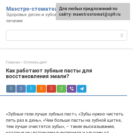
Перейти
Маэстро-стоматолог
Для любых предложений по
к
Здоровье дёсен и зубов, диагностика и
сайту: maestrostomat@cp9.ru
контенту
лечение
Поиск:
Главная
»
Эстетика-дент
Как работают зубные пасты для
восстановления эмали?
«Зубные гели лучше зубных паст», «Зубы нужно чистить
пять раз в день», «Чем больше пасты на зубной щетке,
тем лучше очистятся зубы», – такие высказывания,
которые мы встречаем в интернете и слышим от