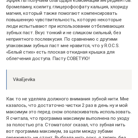
эффекты получаем благодаря комбинации ингредиентов:
бромелаину, ксилиту, глицерофосфату кальция, хлориду
магния, который также помогают компенсировать
повышенную чувствительность, которую некоторые
люди испытывают при использовании отбеливающих
зубных паст. Вкус тонкий и не слишком сильный, без
неприятного послевкусия. По сравнению с другими
упаковками зубных паст мне нравится, что у R.O.C.S.
«Белый стих» есть плоская откидная крышка для
облегчения доступа. Пасту СОВЕТУЮ!
VikaEjevika
Как то не уделяла должного внимания зубной нити. Мне
казалось, что достаточно чистки 2 раз в день ну и мой
максимум это перед сном ополаскиватель использовать.
Я считала, что программа максимум выполнена по уходу
за полостью рта. Стоматолог сказал, что зубная нить
вот программа максимум, за щели между зубами
переживать не стоит. Выбрала нить рокс, я теперь без