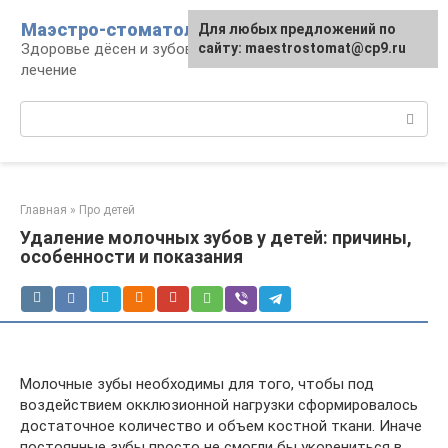
Перейти
Маэстро-стоматолог
Для любых предложений по
к
Здоровье дёсен и зубов, диагностика и
сайту: maestrostomat@cp9.ru
контенту
лечение
Поиск:
Главная
»
Про детей
Удаление молочных зубов у детей: причины,
особенности и показания
Молочные зубы необходимы для того, чтобы под
воздействием окклюзионной нагрузки сформировалось
достаточное количество и объем костной ткани. Иначе
постоянные зубы просто не смогли бы укорениться в