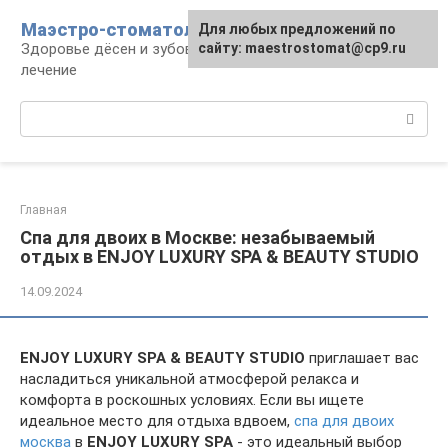
Перейти
Маэстро-стоматолог
Для любых предложений по
к
Здоровье дёсен и зубов, диагностика и
сайту: maestrostomat@cp9.ru
контенту
лечение
Поиск:
Главная
Спа для двоих в Москве: незабываемый
отдых в ENJOY LUXURY SPA & BEAUTY STUDIO
14.09.2024
ENJOY LUXURY SPA & BEAUTY STUDIO
приглашает вас
насладиться уникальной атмосферой релакса и
комфорта в роскошных условиях. Если вы ищете
идеальное место для отдыха вдвоем,
спа для двоих
москва
в
ENJOY LUXURY SPA
- это идеальный выбор