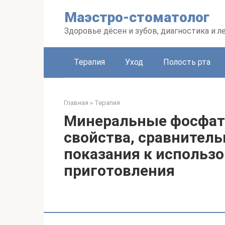
Перейти
Маэстро-стоматолог
к
контенту
Здоровье дёсен и зубов, диагностика и л
Терапия
Уход
Полость рта
Главная
»
Терапия
Минеральные фосфат
свойства, сравнитель
показания к использ
приготовления