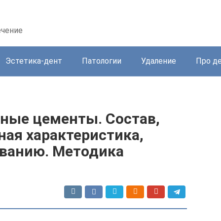
ечение
Эстетика-дент
Патологии
Удаление
Про д
ные цементы. Состав,
ная характеристика,
ованию. Методика