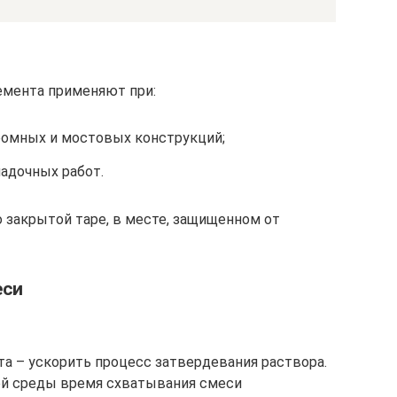
мента применяют при:
ромных и мостовых конструкций;
адочных работ.
но закрытой таре, в месте, защищенном от
еси
та – ускорить процесс затвердевания раствора.
й среды время схватывания смеси