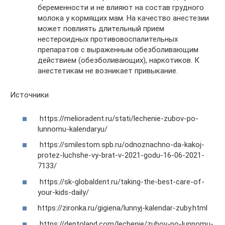
беременности и не влияют на состав грудного
молока у кормящих мам. На качество анестезии
может повлиять длительный прием
нестероидных противовоспалительных
препаратов с выраженным обезболивающим
действием (обезболивающих), наркотиков. К
анестетикам не возникает привыкание.
Источники
https://melioradent.ru/stati/lechenie-zubov-po-
lunnomu-kalendaryu/
https://smilestom.spb.ru/odnoznachno-da-kakoj-
protez-luchshe-vy-brat-v-2021-godu-16-06-2021-
7133/
https://sk-globaldent.ru/taking-the-best-care-of-
your-kids-daily/
https://zironka.ru/gigiena/lunnyj-kalendar-zuby.html
https://dentoland.com/lechenie/zubov-po-lunnomu-