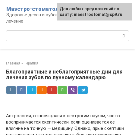
Перейти
Маэстро-стоматолог
Для любых предложений по
к
Здоровье дёсен и зубов, диагностика и
сайту: maestrostomat@cp9.ru
контенту
лечение
Поиск:
Главная
»
Терапия
Благоприятные и неблагоприятные дни для
лечения зубов по лунному календарю
Астрология, относящаяся к нестрогим наукам, часто
воспринимается скептически, если оценивается ее
влияние на точную — медицину. Однако, ярые скептики
подтвердили, что ход лечения зубов, протезирования