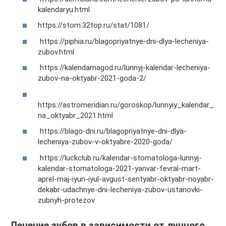
kalendaryu.html
https://stom.32top.ru/stat/1081/
https://piphia.ru/blagopriyatnye-dni-dlya-lecheniya-
zubov.html
https://kalendarnagod.ru/lunnyj-kalendar-lecheniya-
zubov-na-oktyabr-2021-goda-2/
https://astromeridian.ru/goroskop/lunnyiy_kalendar_
na_oktyabr_2021.html
https://blago-dni.ru/blagopriyatnye-dni-dlya-
lecheniya-zubov-v-oktyabre-2020-goda/
https://luckclub.ru/kalendar-stomatologa-lunnyj-
kalendar-stomatologa-2021-yanvar-fevral-mart-
aprel-maj-iyun-iyul-avgust-sentyabr-oktyabr-noyabr-
dekabr-udachnye-dni-lecheniya-zubov-ustanovki-
zubnyh-protezov
Лечение зубов в зависимости от лунного