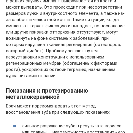
В редких случаях имплант выкручивается из кости и
может выпадать. Это происходит при несоответствии
размеров лунки и внутрикостного элемента, а также из-
за слабости челюстной кости. Такие ситуации, когда
имплантат теряет фиксацию и выпадает, но воспаление
или другие признаки отторжения отсутствуют, могут
возникнуть на фоне системных заболеваний, при
которых нарушена тканевая регенерация (остеопороз,
сахарный диабет). Проблему решают путем
переустановки конструкции с использованием
регенерационных мембран (обогащенных факторами
роста), ускоряющих остеоинтеграцию, назначением
курса витаминотерапии.
Показания к протезированию
металлокерамикой
Врач может порекомендовать этот метод
восстановления зуба при следующих показаниях:
сильное разрушение зуба в результате кариеса
или травмы — невозможность восстановить его