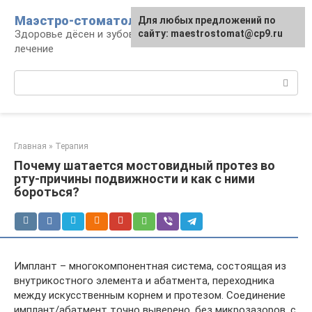
Перейти
Маэстро-стоматолог
Для любых предложений по
к
Здоровье дёсен и зубов, диагностика и
сайту: maestrostomat@cp9.ru
контенту
лечение
Поиск:
Главная
»
Терапия
Почему шатается мостовидный протез во
рту-причины подвижности и как с ними
бороться?
Имплант – многокомпонентная система, состоящая из
внутрикостного элемента и абатмента, переходника
между искусственным корнем и протезом. Соединение
имплант/абатмент точно выверено, без микрозазоров, с