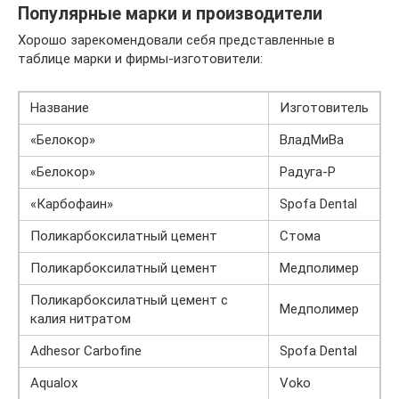
Популярные марки и производители
Хорошо зарекомендовали себя представленные в
таблице марки и фирмы-изготовители:
Название
Изготовитель
«Белокор»
ВладМиВа
«Белокор»
Радуга-Р
«Карбофаин»
Spofa Dental
Поликарбоксилатный цемент
Стома
Поликарбоксилатный цемент
Медполимер
Поликарбоксилатный цемент с
Медполимер
калия нитратом
Adhesor Carbofine
Spofa Dental
Aqualox
Voko