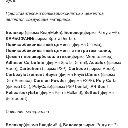
зуба.
Представителями поликарбоксилатных цементов
являются следующие материалы:
Белокор
(фирма ВладМиВа);
Белокор
(фирма Радуга—Р),
КАРБОФАИН
(фирма Spofa Dental),
Поликарбоксилатный цемент
(фирма Стома),
Поликарбоксилатный цемент с нитратом калия,
Цемент поликарбоксилатный
(фирма Медполимер),
Adhesor Carbofine
(фирма Spofa Dental),
Aqualox
(фирма
Voco),
Carbchem
(фирма PSP),
Carboco
(фирма Voco),
Carboxylatzement Bayer
(фирма Bayer),
Cimex
(фирма
DentAmerica),
Durelon Powder
(фирма ESPE),
Poly Carb
(фирма DCL),
PolyCarb
(фирма PSP Dental),
PR Scell
Policarboxylate
(фирма Pierre Holland),
Selfast
(фирма
Septodont).
Описание материалов.
Белокор
(фирма ВладМиВа);
Белокор
(фирма Радуга—Р).