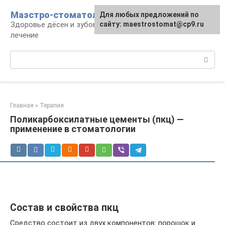
Перейти
Маэстро-стоматолог
Для любых предложений по
к
Здоровье дёсен и зубов, диагностика и
сайту: maestrostomat@cp9.ru
контенту
лечение
Поиск:
Главная
»
Терапия
Поликарбоксилатные цементы (пкц) —
применение в стоматологии
Состав и свойства пкц
Средство состоит из двух компонентов: порошок и