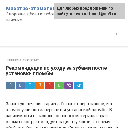
Перейти
Маэстро-стоматолог
Для любых предложений по
к
Здоровье дёсен и зубов, диагностика и
сайту: maestrostomat@cp9.ru
контенту
лечение
Поиск:
Главная
»
Удаление
Рекомендации по уходу за зубами после
установки пломбы
Зачастую лечение кариеса бывает оперативным, и в
этом случае оно завершается установкой пломбы. В
зависимости от использованного материала, врач-
стоматолог рекомендует пациенту какое-то время
обойтись без еды и напитков. Сколько времени нельзя