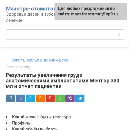
Перейти
Маэстро-стоматолог
Для любых предложений по
к
Здоровье дёсен и зубов, диагностика и
сайту: maestrostomat@cp9.ru
контенту
лечение
Поиск:
купить жилье в алании цена
Главная
»
Уход
Результаты увеличения груди
анатомическими имплантатами Ментор 330
мл и отчет пациентки
Какой может быть текстура
Профиль
Какой объём выбрать