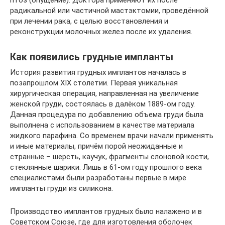
птоз (опущение). Доктора применяют их после
радикальной или частичной мастэктомии, проведённой
при лечении рака, с целью восстановления и
реконструкции молочных желез после их удаления.
Как появились грудные импланты
История развития грудных имплантов началась в
позапрошлом XIX столетии. Первая уникальная
хирургическая операция, направленная на увеличение
женской груди, состоялась в далёком 1889-ом году.
Данная процедура по добавлению объема груди была
выполнена с использованием в качестве материала
жидкого парафина. Со временем врачи начали применять
и иные материалы, причём порой неожиданные и
странные – шерсть, каучук, фрагменты слоновой кости,
стеклянные шарики. Лишь в 61-ом году прошлого века
специалистами были разработаны первые в мире
импланты груди из силикона.
Производство имплантов грудных было налажено и в
Советском Союзе, где для изготовления оболочек