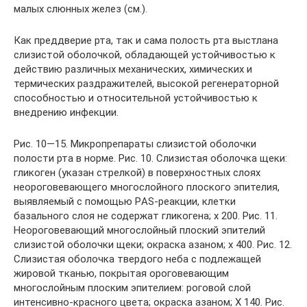
малых слюнных желез (см.).
Как преддверие рта, так и сама полость рта выстлана
слизистой оболочкой, обладающей устойчивостью к
действию различных механических, химических и
термических раздражителей, высокой регенераторной
способностью и относительной устойчивостью к
внедрению инфекции.
Рис. 10—15. Микропрепараты слизистой оболочки
полости рта в норме. Рис. 10. Слизистая оболочка щеки:
гликоген (указан стрелкой) в поверхностных слоях
неороговевающего многослойного плоского эпителия,
выявляемый с помощью РAS-реакции, клетки
базального слоя не содержат гликогена; х 200. Рис. 11.
Неороговевающий многослойный плоский эпителий
слизистой оболочки щеки; окраска азаном; х 400. Рис. 12.
Слизистая оболочка твердого неба с подлежащей
жировой тканью, покрытая ороговевающим
многослойным плоским эпителием: роговой слой
интенсивно-красного цвета; окраска азаном; X 140. Рис.