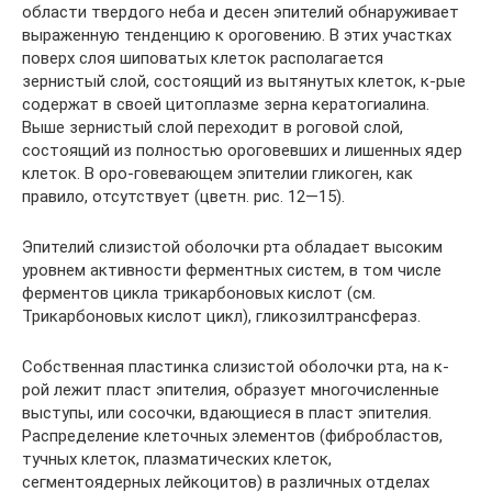
области твердого неба и десен эпителий обнаруживает
выраженную тенденцию к ороговению. В этих участках
поверх слоя шиповатых клеток располагается
зернистый слой, состоящий из вытянутых клеток, к-рые
содержат в своей цитоплазме зерна кератогиалина.
Выше зернистый слой переходит в роговой слой,
состоящий из полностью ороговевших и лишенных ядер
клеток. В оро-говевающем эпителии гликоген, как
правило, отсутствует (цветн. рис. 12—15).
Эпителий слизистой оболочки рта обладает высоким
уровнем активности ферментных систем, в том числе
ферментов цикла трикарбоновых кислот (см.
Трикарбоновых кислот цикл), гликозилтрансфераз.
Собственная пластинка слизистой оболочки рта, на к-
рой лежит пласт эпителия, образует многочисленные
выступы, или сосочки, вдающиеся в пласт эпителия.
Распределение клеточных элементов (фибробластов,
тучных клеток, плазматических клеток,
сегментоядерных лейкоцитов) в различных отделах