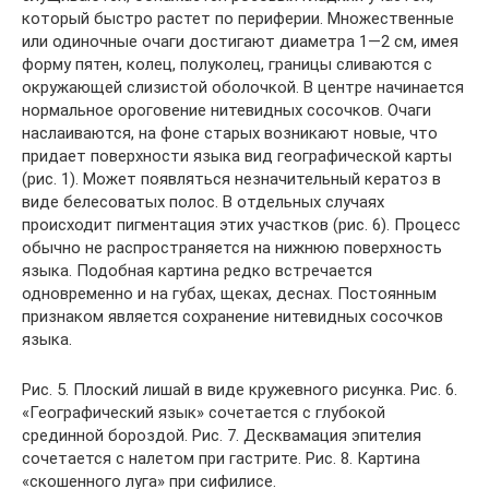
который быстро растет по периферии. Множественные
или одиночные очаги достигают диаметра 1—2 см, имея
форму пятен, колец, полуколец, границы сливаются с
окружающей слизистой оболочкой. В центре начинается
нормальное ороговение нитевидных сосочков. Очаги
наслаиваются, на фоне старых возникают новые, что
придает поверхности языка вид географической карты
(рис. 1). Может появляться незначительный кератоз в
виде белесоватых полос. В отдельных случаях
происходит пигментация этих участков (рис. 6). Процесс
обычно не распространяется на нижнюю поверхность
языка. Подобная картина редко встречается
одновременно и на губах, щеках, деснах. Постоянным
признаком является сохранение нитевидных сосочков
языка.
Рис. 5. Плоский лишай в виде кружевного рисунка. Рис. 6.
«Географический язык» сочетается с глубокой
срединной бороздой. Рис. 7. Десквамация эпителия
сочетается с налетом при гастрите. Рис. 8. Картина
«скошенного луга» при сифилисе.