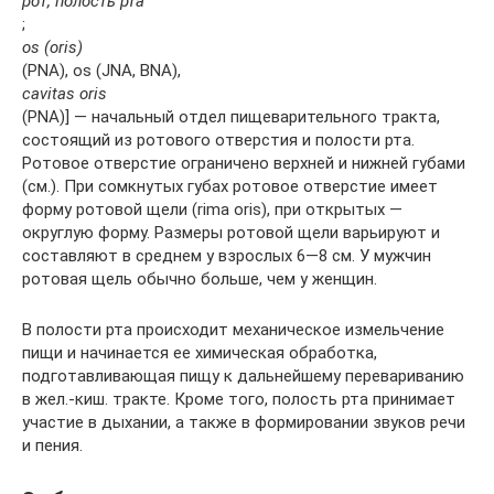
рот, полость рта
;
os (oris)
(PNA), os (JNA, BNA),
cavitas oris
(PNA)] — начальный отдел пищеварительного тракта,
состоящий из ротового отверстия и полости рта.
Ротовое отверстие ограничено верхней и нижней губами
(см.). При сомкнутых губах ротовое отверстие имеет
форму ротовой щели (rima oris), при открытых —
округлую форму. Размеры ротовой щели варьируют и
составляют в среднем у взрослых 6—8 см. У мужчин
ротовая щель обычно больше, чем у женщин.
В полости рта происходит механическое измельчение
пищи и начинается ее химическая обработка,
подготавливающая пищу к дальнейшему перевариванию
в жел.-киш. тракте. Кроме того, полость рта принимает
участие в дыхании, а также в формировании звуков речи
и пения.