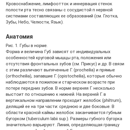
Кровоснабжение, лимфоотток и иннервация стенок
полости рта тесно связаны с сосудистой п нервной
системами составляющих ее образований (см. Глотка,
Зубы, Небо, Челюсти, Язык).
Анатомия
Рис. 1. Губы в норме.
Форма и величина Губ зависят от индивидуальных
особенностей круговой мышцы рта, положения или
отсутствия фронтальных зубов (см. Прикус) и др. В связи
с этим различают выпяченные Г. (procheilia) и прямые
(orthocheilia), запавшие Г. (opistocheilia), которые обычно
наблюдаются в пожилом и старческом возрасте при
потере передних зубов. В норме верхняя Г. несколько
выстоит по отношению к нижней. На верхней Г. в
вертикальном направлении проходит желобок (philtrum),
делящий ее на три части: среднюю и две боковые. В
области красной каймы желобок заканчивается губным
бугорком (tuberculum labii sup.). Размеры губного бугорка
значительно варьируют. Линия, определяющая границу