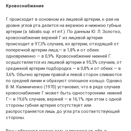
Кровоснабжение
Г. происходит в основном из лицевой артерии, к-рая на
уровне углов рта делится на верхнюю и нижнюю губные
артерии (a. labialis sup. et inf.). По данным Ю. Л. Золотко,
кровоснабжение верхней Г. из лицевой артерии
происходит в 97,3% случаев, из артерии, отходящей от
поперечной артерии лица,— в 1,8% и от обеих
одновременно — в 0,9%. Кровоснабжение нижней Г.
осуществляется из лицевой артерии в 95,5% случаев, от
срединной артерии подбородка — в 0,8% и от обеих — в
3,6%. Обычно артерии правой и левой сторон сливаются
по средней линии и образуют сплошное кольцо. Однако
В. М. Калиниченко (1970) установил, что в ряде случаев
кровоснабжение Г. может быть односторонним: нижней
Г.— в 19,6% случаев, верхней — в 16,1%; при этом с одной
стороны губная артерия отсутствует или
распространяется лишь до угла рта соответствующей
стороны.
Вены образуют густую сеть и впадают гл. обр. в