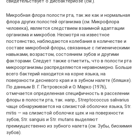
свидетельствует о дисбактериозе (см.).
Микробная флора полости рта, так же как и нормальная
флора других полостей организма (см. Микрофлора
человека), является следствием взаимной адаптации
организма и микробов. Несмотря на известное
постоянство, наблюдаются колебания в количестве и
составе микробной флоры, связанные с гигиеническими
навыками, возрастом, состоянием зубов и другими
факторами. Следует также отметить, что в полости рта
микроорганизмы распределяются неравномерно. Больше
всего бактерий находится на корне языка, на
поверхности десневого края и в зубном налете (бляшке).
По данным В. Г. Петровской и О. Марко (1976),
отмечается определенная специфичность в расселении
флоры в полости рта, так. напр., Streptococcus salivarius
чаще обнаруживается на слизистой оболочке языка, Str.
mitis — на слизистой оболочке щек и на поверхности
зубов, Str. sanguis и Str. mutans выделяют
преимущественно из зубного налета (см. Зубы, биохимия
зубов).