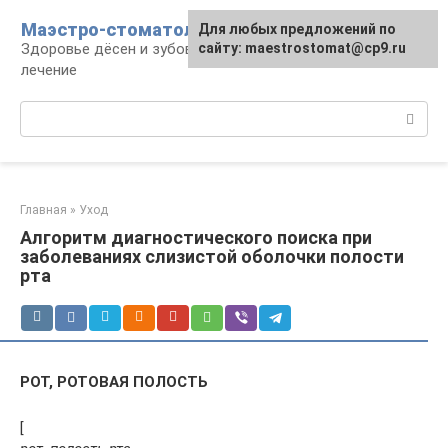
Перейти
Маэстро-стоматолог
Для любых предложений по
к
Здоровье дёсен и зубов, диагностика и
сайту: maestrostomat@cp9.ru
контенту
лечение
Поиск:
Главная
»
Уход
Алгоритм диагностического поиска при
заболеваниях слизистой оболочки полости
рта
РОТ, РОТОВАЯ ПОЛОСТЬ
[