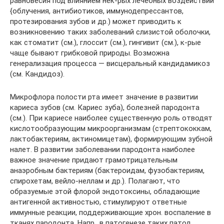
равновесия под влиянием нек-рых лечебных воздействий
{облучения, антибиотиков, иммунодепрессантов,
протезирования зубов и др.) может приводить к
возникновению таких заболеваний слизистой оболочки,
как стоматит (см.), глоссит (см.), гингивит (см.), к-рые
чаще бывают грибковой природы. Возможна
генерализация процесса — висцеральный кандидамикоз
(см. Кандидоз).
Микрофлора полости рта имеет значение в развитии
кариеса зубов (см. Кариес зуба), болезней пародонта
(см.). При кариесе наиболее существенную роль отводят
кислотообразующим микроорганизмам (стрептококкам,
лактобактериям, актиномицетам), формирующим зубной
налет. В развитии заболевании пародонта наиболее
важное значение придают грамотрицательным
анаэробным бактериям (бактероидам, фузобактериям,
спирохетам, вейло-неллам и др.). Полагают, что
образуемые этой флорой эндотоксины, обладающие
антигенной активностью, стимулируют ответные
иммунные реакции, поддерживающие хрон. воспаление в
тканях пародонта. Напр., в патогенезе таких патол.