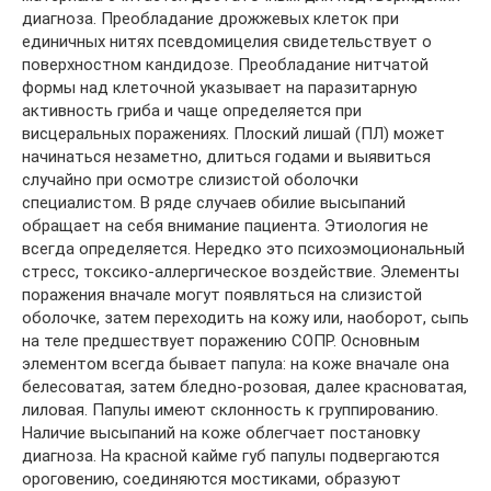
диагноза. Преобладание дрожжевых клеток при
единичных нитях псевдомицелия свидетельствует о
поверхностном кандидозе. Преобладание нитчатой
формы над клеточной указывает на паразитарную
активность гриба и чаще определяется при
висцеральных поражениях. Плоский лишай (ПЛ) может
начинаться незаметно, длиться годами и выявиться
случайно при осмотре слизистой оболочки
специалистом. В ряде случаев обилие высыпаний
обращает на себя внимание пациента. Этиология не
всегда определяется. Нередко это психоэмоциональный
стресс, токсико-аллергическое воздействие. Элементы
поражения вначале могут появляться на слизистой
оболочке, затем переходить на кожу или, наоборот, сыпь
на теле предшествует поражению СОПР. Основным
элементом всегда бывает папула: на коже вначале она
белесоватая, затем бледно-розовая, далее красноватая,
лиловая. Папулы имеют склонность к группированию.
Наличие высыпаний на коже облегчает постановку
диагноза. На красной кайме губ папулы подвергаются
ороговению, соединяются мостиками, образуют