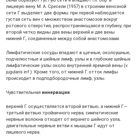
лицевую вену. М. А. Сресели (1957) в строении венозной
сети Г. выделяет две формы: при первой наблюдается
густая сеть вен с множеством анастомозов вокруг
ротового отверстия, распространяющаяся в глубину; при
второй четко видны две вены верхней и две вены
нижней Г., соединенные между собой анастомозами.
Лимфатические сосуды впадают в щечные, околоушные,
подчелюстные и шейные лимф, узлы и в глубокие шейные
лимфатические узлы около внутренней яремной вены (v.
jugularis inf.). Кроме того, от нижней Г. отток лимфы
происходит в подподбородочные лимф, узлы.
Чувствительная
иннервация
верхней Г. осуществляется второй ветвью, а нижней Г.—
третьей ветвью тройничного нерва; симпатические
нервные волокна отходят от верхнего шейного узла;
двигательные нервные ветви к мышцам Г. идут от
лицевого нерва.