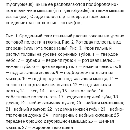
mylohyoideus). Выше ее располагаются подбородочно-
подъязыч-ные мышцы (mm. geniohyoidei), а также мышцы
языка (см.). Сзади полость рта посредством зева
соединяется с полостью глотки (см.).
Рис. 1. Срединный сагиттальный распил головы на уровне
ротовой полости н глотки. Рис. 2. Ротовая полость, вид
спереди (углы рта подрезаны). Рис. 3. Фронтальный
распил головы на уровне коренных зубов, 1 — твердое
небо; 2 — зубы; 3 — верхняя губа; 4 — ротовая щель; 5 —
нижняя губа; 6 — преддверие рта; 7 — нижняя челюсть; 8
— подъязычная железа; 9 — подбородочно-язычная
мышца; 10 — подбородочно-подъязычная мышца; 11 —
челюстно-подъязычная мышца; 12 — подъязычная
кость; 13 — зев; 14 — язык; 15 —мягкое небо; 16—
собственно полость рта; 17—уздечка верхней губы; 18—
десна; 19— небно-язычная дужка; 20— небная миндалина;
21—небный язычок; 22—уздечка нижней губы; 23— небно-
глоточная дужка; 24 — поперечные небные складки; 25 —
переднее брюшко двубрюшной мышцы; 26 — щечная
мышца; 27 — жировое тело щеки.