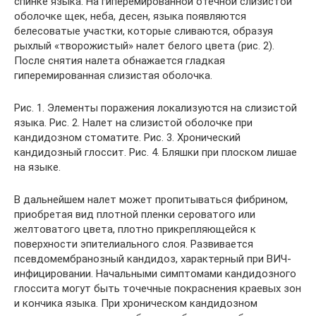
спинке языка. На гиперемированной отечной слизистой
оболочке щек, неба, десен, языка появляются
белесоватые участки, которые сливаются, образуя
рыхлый «творожистый» налет белого цвета (рис. 2).
После снятия налета обнажается гладкая
гиперемированная слизистая оболочка.
Рис. 1. Элементы поражения локализуются на слизистой
языка. Рис. 2. Налет на слизистой оболочке при
кандидозном стоматите. Рис. 3. Хронический
кандидозный глоссит. Рис. 4. Бляшки при плоском лишае
на языке.
В дальнейшем налет может пропитываться фибрином,
приобретая вид плотной пленки сероватого или
желтоватого цвета, плотно прикрепляющейся к
поверхности эпителиального слоя. Развивается
псевдомембранозный кандидоз, характерный при ВИЧ-
инфицировании. Начальными симптомами кандидозного
глоссита могут быть точечные покраснения краевых зон
и кончика языка. При хроническом кандидозном