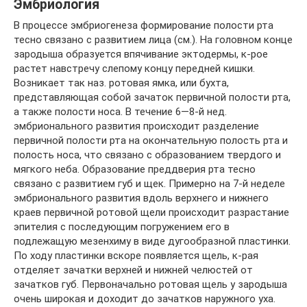
Эмбриология
В процессе эмбриогенеза формирование полости рта
тесно связано с развитием лица (см.). На головном конце
зародыша образуется впячивание эктодермы, к-рое
растет навстречу слепому концу передней кишки.
Возникает так наз. ротовая ямка, или бухта,
представляющая собой зачаток первичной полости рта,
а также полости носа. В течение 6—8-й нед.
эмбрионального развития происходит разделение
первичной полости рта на окончательную полость рта и
полость носа, что связано с образованием твердого и
мягкого неба. Образование преддверия рта тесно
связано с развитием губ и щек. Примерно на 7-й неделе
эмбрионального развития вдоль верхнего и нижнего
краев первичной ротовой щели происходит разрастание
эпителия с последующим погружением его в
подлежащую мезенхиму в виде дугообразной пластинки.
По ходу пластинки вскоре появляется щель, к-рая
отделяет зачатки верхней и нижней челюстей от
зачатков губ. Первоначально ротовая щель у зародыша
очень широкая и доходит до зачатков наружного уха.