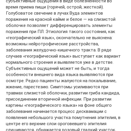
субъективные ощущения в виде болезненности во
время приема пищи (горячей, острой, жесткой).
Голубоватое свечение в лучах Вуда элементов
поражения на красной кайме и белое — на слизистой
оболочке позволяет дифференцировать элементы
поражения при ПЛ. Этиология такого состояния, как
«географический язык», окончательно не выяснена:
возможны нейротрофические расстройства,
заболевания желудочно-кишечного тракта. В ряде
случаев «географический язык» выступает как вариант
нормального строения и выявляется уже в детстве.
Субъективных ощущений может не быть, и тогда
особенности внешнего вида языка выявляются при
осмотре. Редко пациенты жалуются на покалывание,
жжение, парестезию. Симптомы усиливаются при
травмах слизистой оболочки, развитии гриба кандида,
присоединении вторичной инфекции. При развитии
картины «географического языка» на фоне общего
заболевания начинается процесс десквамации с
появления небольшого участка помутнения эпителия, в
центре его верхние слои ороговевшего эпителия
слущиваются, обнажается розовый гладкий участок,