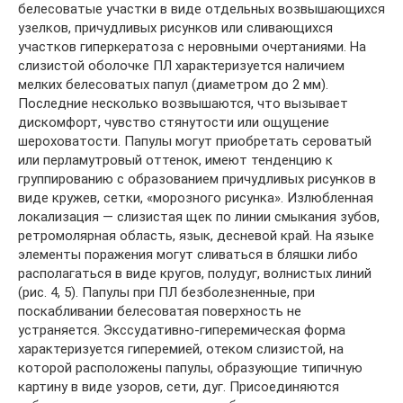
белесоватые участки в виде отдельных возвышающихся
узелков, причудливых рисунков или сливающихся
участков гиперкератоза с неровными очертаниями. На
слизистой оболочке ПЛ характеризуется наличием
мелких белесоватых папул (диаметром до 2 мм).
Последние несколько возвышаются, что вызывает
дискомфорт, чувство стянутости или ощущение
шероховатости. Папулы могут приобретать сероватый
или перламутровый оттенок, имеют тенденцию к
группированию с образованием причудливых рисунков в
виде кружев, сетки, «морозного рисунка». Излюбленная
локализация — слизистая щек по линии смыкания зубов,
ретромолярная область, язык, десневой край. На языке
элементы поражения могут сливаться в бляшки либо
располагаться в виде кругов, полудуг, волнистых линий
(рис. 4, 5). Папулы при ПЛ безболезненные, при
поскабливании белесоватая поверхность не
устраняется. Экссудативно-гиперемическая форма
характеризуется гиперемией, отеком слизистой, на
которой расположены папулы, образующие типичную
картину в виде узоров, сети, дуг. Присоединяются