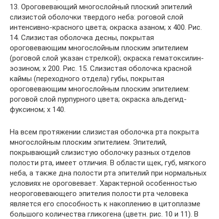
13. Ороговевающий многослойный плоский эпителий
слизистой оболочки твердого неба: роговой слой
интенсивно-красного цвета; окраска азаном; х 400. Рис.
14. Слизистая оболочка десны, покрытая
ороговевающим многослойным плоским эпителием
(роговой слой указан стрелкой); окраска гематоксилин-
эозином; х 200. Рис. 15. Слизистая оболочка красной
каймы (переходного отдела) губы, покрытая
ороговевающим многослойным плоским эпителием:
роговой слой пурпурного цвета; окраска альдегид-
фуксином; х 140.
На всем протяжении слизистая оболочка рта покрыта
многослойным плоским эпителием. Эпителий,
покрывающий слизистую оболочку разных отделов
полости рта, имеет отличия. В области щек, губ, мягкого
неба, а также дна полости рта эпителий при нормальных
условиях не ороговевает. Характерной особенностью
неороговевающего эпителия полости рта человека
является его способность к накоплению в цитоплазме
большого количества гликогена (цветн. рис. 10 и 11). В