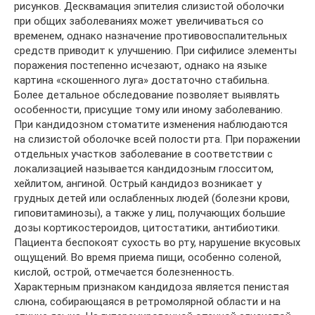
рисунков. Десквамация эпителия слизистой оболочки
при общих заболеваниях может увеличиваться со
временем, однако назначение противовоспалительных
средств приводит к улучшению. При сифилисе элементы
поражения постепенно исчезают, однако на языке
картина «скошенного луга» достаточно стабильна.
Более детальное обследование позволяет выявлять
особенности, присущие тому или иному заболеванию.
При кандидозном стоматите изменения наблюдаются
на слизистой оболочке всей полости рта. При поражении
отдельных участков заболевание в соответствии с
локализацией называется кандидозным глосситом,
хейлитом, ангиной. Острый кандидоз возникает у
грудных детей или ослабленных людей (болезни крови,
гиповитаминозы), а также у лиц, получающих большие
дозы кортикостероидов, цитостатики, антибиотики.
Пациента беспокоят сухость во рту, нарушение вкусовых
ощущений. Во время приема пищи, особенно соленой,
кислой, острой, отмечается болезненность.
Характерным признаком кандидоза является пенистая
слюна, собирающаяся в ретромолярной области и на