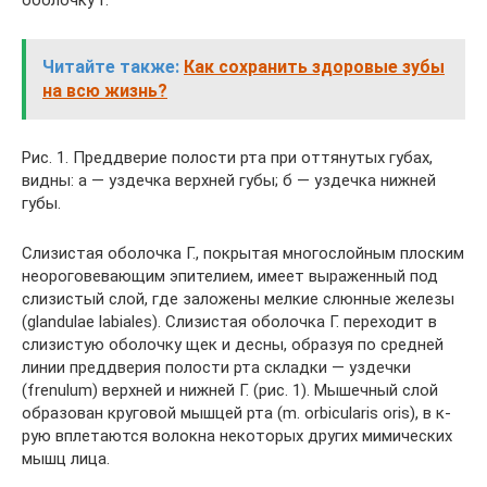
Читайте также:
Как сохранить здоровые зубы
на всю жизнь?
Рис. 1. Преддверие полости рта при оттянутых губах,
видны: а — уздечка верхней губы; б — уздечка нижней
губы.
Слизистая оболочка Г., покрытая многослойным плоским
неороговевающим эпителием, имеет выраженный под
слизистый слой, где заложены мелкие слюнные железы
(glandulae labiales). Слизистая оболочка Г. переходит в
слизистую оболочку щек и десны, образуя по средней
линии преддверия полости рта складки — уздечки
(frenulum) верхней и нижней Г. (рис. 1). Мышечный слой
образован круговой мышцей рта (m. orbicularis oris), в к-
рую вплетаются волокна некоторых других мимических
мышц лица.