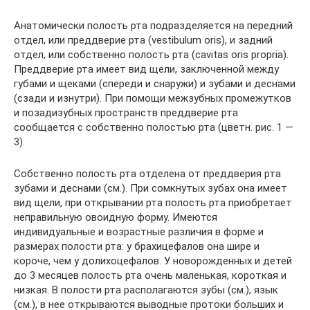
Анатомически полость рта подразделяется на передний
отдел, или преддверие рта (vestibulum oris), и задний
отдел, или собственно полость рта (cavitas oris propria).
Преддверие рта имеет вид щели, заключенной между
губами и щеками (спереди и снаружи) и зубами и деснами
(сзади и изнутри). При помощи межзубных промежутков
и позадизубных пространств преддверие рта
сообщается с собственно полостью рта (цветн. рис. 1 —
3).
Собственно полость рта отделена от преддверия рта
зубами и деснами (см.). При сомкнутых зубах она имеет
вид щели, при открывании рта полость рта приобретает
неправильную овоидную форму. Имеются
индивидуальные и возрастные различия в форме и
размерах полости рта: у брахицефалов она шире и
короче, чем у долихоцефалов. У новорожденных и детей
до 3 месяцев полость рта очень маленькая, короткая и
низкая. В полости рта располагаются зубы (см.), язык
(см.), в нее открываются выводные протоки больших и