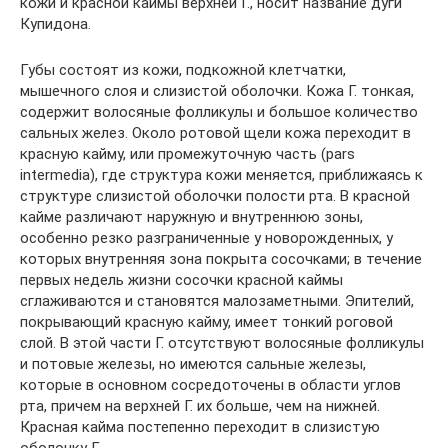
кожи и красной каймы верхней Г., носит название дуги
Купидона.
Губы состоят из кожи, подкожной клетчатки,
мышечного слоя и слизистой оболочки. Кожа Г. тонкая,
содержит волосяные фолликулы и большое количество
сальных желез. Около ротовой щели кожа переходит в
красную кайму, или промежуточную часть (pars
intermedia), где структура кожи меняется, приближаясь к
структуре слизистой оболочки полости рта. В красной
кайме различают наружную и внутреннюю зоны,
особенно резко разграниченные у новорожденных, у
которых внутренняя зона покрыта сосочками; в течение
первых недель жизни сосочки красной каймы
сглаживаются и становятся малозаметными. Эпителий,
покрывающий красную кайму, имеет тонкий роговой
слой. В этой части Г. отсутствуют волосяные фолликулы
и потовые железы, но имеются сальные железы,
которые в основном сосредоточены в области углов
рта, причем на верхней Г. их больше, чем на нижней.
Красная кайма постепенно переходит в слизистую
оболочку Г.