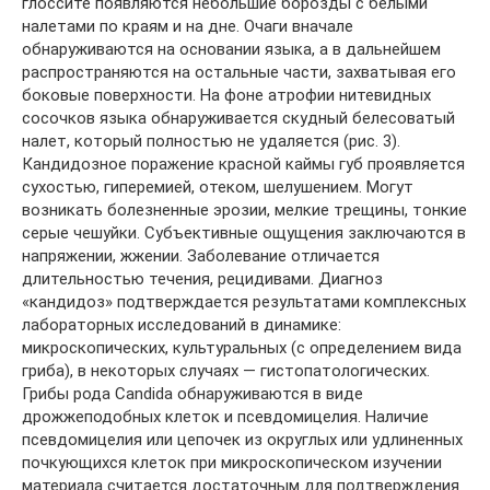
глоссите появляются небольшие борозды с белыми
налетами по краям и на дне. Очаги вначале
обнаруживаются на основании языка, а в дальнейшем
распространяются на остальные части, захватывая его
боковые поверхности. На фоне атрофии нитевидных
сосочков языка обнаруживается скудный белесоватый
налет, который полностью не удаляется (рис. 3).
Кандидозное поражение красной каймы губ проявляется
сухостью, гиперемией, отеком, шелушением. Могут
возникать болезненные эрозии, мелкие трещины, тонкие
серые чешуйки. Субъективные ощущения заключаются в
напряжении, жжении. Заболевание отличается
длительностью течения, рецидивами. Диагноз
«кандидоз» подтверждается результатами комплексных
лабораторных исследований в динамике:
микроскопических, культуральных (с определением вида
гриба), в некоторых случаях — гистопатологических.
Грибы рода Candida обнаруживаются в виде
дрожжеподобных клеток и псевдомицелия. Наличие
псевдомицелия или цепочек из округлых или удлиненных
почкующихся клеток при микроскопическом изучении
материала считается достаточным для подтверждения