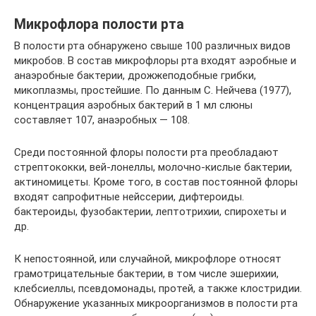
Микрофлора полости рта
В полости рта обнаружено свыше 100 различных видов
микробов. В состав микрофлоры рта входят аэробные и
анаэробные бактерии, дрожжеподобные грибки,
микоплазмы, простейшие. По данным С. Нейчева (1977),
концентрация аэробных бактерий в 1 мл слюны
составляет 107, анаэробных — 108.
Среди постоянной флоры полости рта преобладают
стрептококки, вей-лонеллы, молочно-кислые бактерии,
актиномицеты. Кроме того, в состав постоянной флоры
входят сапрофитные нейссерии, дифтероиды.
бактероиды, фузобактерии, лептотрихии, спирохеты и
др.
К непостоянной, или случайной, микрофлоре относят
грамотрицательные бактерии, в том числе эшерихии,
клебсиеллы, псевдомонады, протей, а также клостридии.
Обнаружение указанных микроорганизмов в полости рта