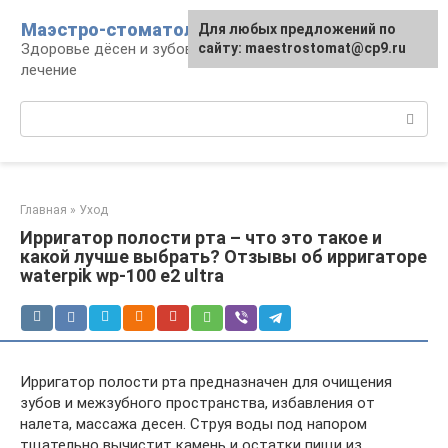
Перейти
Маэстро-стоматолог
Для любых предложений по
к
Здоровье дёсен и зубов, диагностика и
сайту: maestrostomat@cp9.ru
контенту
лечение
Поиск:
Главная
»
Уход
Ирригатор полости рта – что это такое и
какой лучше выбрать? Отзывы об ирригаторе
waterpik wp-100 e2 ultra
Ирригатор полости рта предназначен для очищения
зубов и межзубного пространства, избавления от
налета, массажа десен. Струя воды под напором
тщательно вычистит камень и остатки пищи из