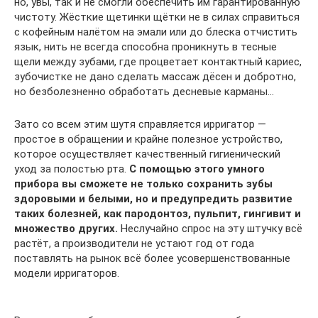
но, увы, так и не смогли обеспечить им гарантированную
чистоту. Жёсткие щетинки щётки не в силах справиться
с кофейным налётом на эмали или до блеска отчистить
язык, нить не всегда способна проникнуть в тесные
щели между зубами, где процветает контактный кариес,
зубочистке не дано сделать массаж дёсен и добротно,
но безболезненно обработать десневые карманы…
Зато со всем этим шутя справляется ирригатор —
простое в обращении и крайне полезное устройство,
которое осуществляет качественный гигиенический
уход за полостью рта.
С помощью этого умного
прибора вы сможете не только сохранить зубы
здоровыми и белыми, но и предупредить развитие
таких болезней, как пародонтоз, пульпит, гингивит и
множество других.
Неслучайно спрос на эту штучку всё
растёт, а производители не устают год от года
поставлять на рынок всё более усовершенствованные
модели ирригаторов.