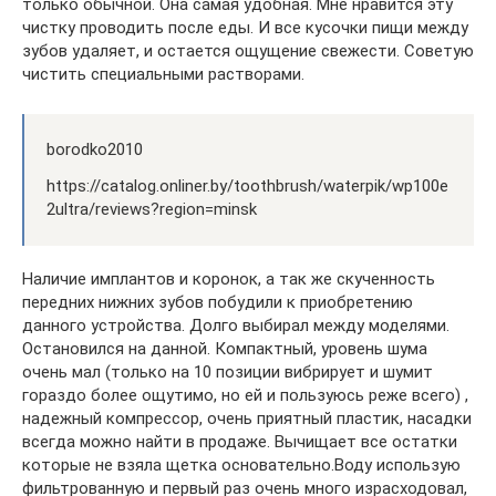
только обычной. Она самая удобная. Мне нравится эту
чистку проводить после еды. И все кусочки пищи между
зубов удаляет, и остается ощущение свежести. Советую
чистить специальными растворами.
borodko2010
https://catalog.onliner.by/toothbrush/waterpik/wp100e
2ultra/reviews?region=minsk
Наличие имплантов и коронок, а так же скученность
передних нижних зубов побудили к приобретению
данного устройства. Долго выбирал между моделями.
Остановился на данной. Компактный, уровень шума
очень мал (только на 10 позиции вибрирует и шумит
гораздо более ощутимо, но ей и пользуюсь реже всего) ,
надежный компрессор, очень приятный пластик, насадки
всегда можно найти в продаже. Вычищает все остатки
которые не взяла щетка основательно.Воду использую
фильтрованную и первый раз очень много израсходовал,