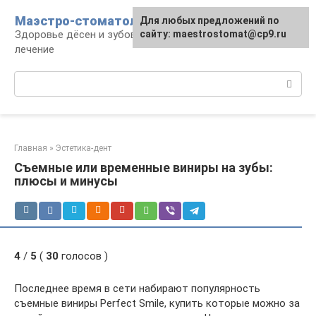
Перейти
Маэстро-стоматолог
Для любых предложений по
к
Здоровье дёсен и зубов, диагностика и
сайту: maestrostomat@cp9.ru
контенту
лечение
Поиск:
Главная
»
Эстетика-дент
Съемные или временные виниры на зубы:
плюсы и минусы
4
/
5
(
30
голосов )
Последнее время в сети набирают популярность
съемные виниры Perfect Smile, купить которые можно за