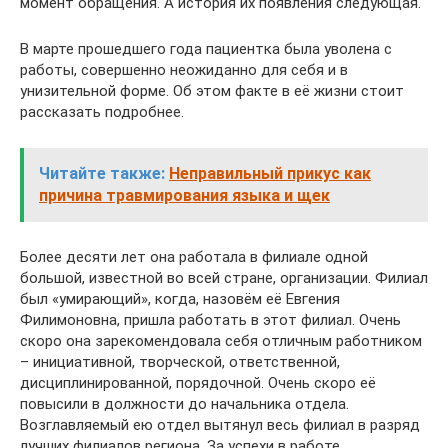
момент обращения. А история их появления следующая.
В марте прошедшего года пациентка была уволена с
работы, совершенно неожиданно для себя и в
унизительной форме. Об этом факте в её жизни стоит
рассказать подробнее.
Читайте также:
Неправильный прикус как
причина травмирования языка и щек
Более десяти лет она работала в филиале одной
большой, известной во всей стране, организации. Филиал
был «умирающий», когда, назовём её Евгения
Филимоновна, пришла работать в этот филиал. Очень
скоро она зарекомендовала себя отличным работником
– инициативной, творческой, ответственной,
дисциплинированной, порядочной. Очень скоро её
повысили в должности до начальника отдела.
Возглавляемый ею отдел вытянул весь филиал в разряд
лучших филиалов региона. За успехи в работе