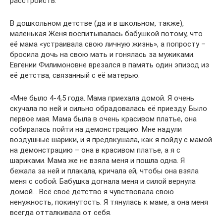
расстройств.
В дошкольном детстве (да и в школьном, также),
маленькая Женя воспитывалась бабушкой потому, что
её мама «устраивала свою личную жизнь», а попросту –
бросила дочь на свою мать и гонялась за мужиками.
Евгении Филимоновне врезался в память один эпизод из
её детства, связанный с её матерью.
«Мне было 4-4,5 года. Мама приехала домой. Я очень
скучала по ней и сильно обрадовалась её приезду. Было
первое мая. Мама была в очень красивом платье, она
собиралась пойти на демонстрацию. Мне надули
воздушные шарики, и я предвкушала, как я пойду с мамой
на демонстрацию – она в красивом платье, а я с
шариками. Мама же не взяла меня и пошла одна. Я
бежала за ней и плакала, кричала ей, чтобы она взяла
меня с собой. Бабушка догнала меня и силой вернула
домой… Всё своё детство я чувствовала свою
ненужность, покинутость. Я тянулась к маме, а она меня
всегда отталкивала от себя.