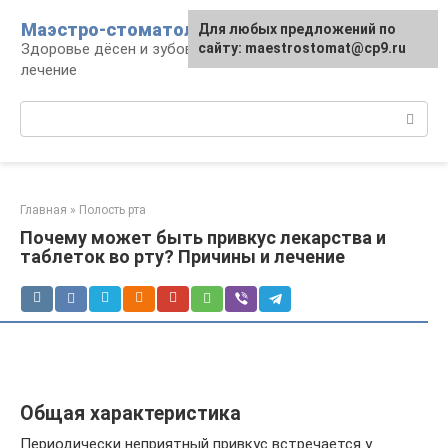
Перейти
Маэстро-стоматолог
Для любых предложений по
к
Здоровье дёсен и зубов, диагностика и
сайту: maestrostomat@cp9.ru
контенту
лечение
Поиск:
Главная
»
Полость рта
Почему может быть привкус лекарства и
таблеток во рту? Причины и лечение
Общая характеристика
Периодически неприятный привкус встречается у