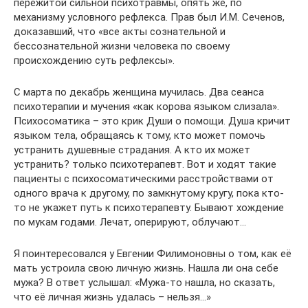
пережитой сильной психотравмы, опять же, по
механизму условного рефлекса. Прав был И.М. Сеченов,
доказавший, что «все акты сознательной и
бессознательной жизни человека по своему
происхождению суть рефлексы».
С марта по декабрь женщина мучилась. Два сеанса
психотерапии и мучения «как корова языком слизала».
Психосоматика – это крик Души о помощи. Душа кричит
языком тела, обращаясь к тому, кто может помочь
устранить душевные страдания. А кто их может
устранить? только психотерапевт. Вот и ходят такие
пациенты с психосоматическими расстройствами от
одного врача к другому, по замкнутому кругу, пока кто-
то не укажет путь к психотерапевту. Бывают хождение
по мукам годами. Лечат, оперируют, облучают…
Я поинтересовался у Евгении Филимоновны о том, как её
мать устроила свою личную жизнь. Нашла ли она себе
мужа? В ответ услышал: «Мужа-то нашла, но сказать,
что её личная жизнь удалась – нельзя…»