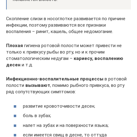
Скопление слизи в носоглотке развивается по причине
инфекции, поэтому развиваются все признаки
воспаления – ринит, кашель, общее недомогание.
Плохая
гигиена ротовой полости может привести не
только к привкусу рыбы во рту, но и к прочим
стоматологическим недугам –
кариесу, воспалению
десен
и т.д.
Инфекционно-воспалительные процессы
в ротовой
полости
вызывают
, помимо рыбного привкуса, во рту
ряд сопутствующих симптомов:
развитие кровоточивости десен;
боль в зубах;
налет на зубах и на поверхности языка;
если имеется свищ в десне, то оттуда