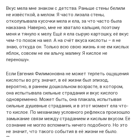
Вкус мела мне знаком с детства. Раньше стены белили
не извёсткой, а мелом. Я часто лизала стены,
отколупывала кусочки мела и ела, за что часто была
наказана. Наверно, мне не хватало кальция, поэтому
меня и тянуло к мелу. Ещё я ела сырую картошку, её вкус
чем-то похож на мел. А на счёт вкуса кислоты – я не
знаю, откуда он. Только всю свою жизнь я не ем кислых
яблок, совсем не ем алычу, малину. Я кислое не
переношу».
Если Евгения Филимоновна не может терпеть ощущения
кислоты во рту, значит, в её жизни был эпизод,
вероятно, в раннем дошкольном возрасте, в котором,
она испытывала сильные страдания и вкус кислого
одновременно. Может быть, она плакала, испытывая
сильные душевные страдания, и в этот момент ела что-
то кислое. По механизму условного рефлекса произошло
замыкание связи между страданием и кислым вкусом. Её
сознание не могло вспомнить ничего подобного. Но это
не значит, что такого события в её жизни не было.