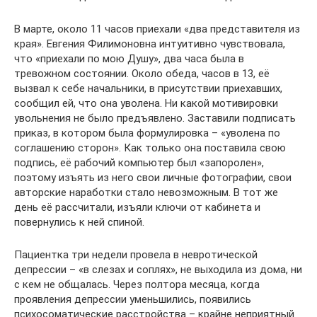
В марте, около 11 часов приехали «два представителя из
края». Евгения Филимоновна интуитивно чувствовала,
что «приехали по мою Душу», два часа была в
тревожном состоянии. Около обеда, часов в 13, её
вызвал к себе начальники, в присутствии приехавших,
сообщил ей, что она уволена. Ни какой мотивировки
увольнения не было предъявлено. Заставили подписать
приказ, в котором была формулировка – «уволена по
соглашению сторон». Как только она поставила свою
подпись, её рабочий компьютер был «запоролен»,
поэтому изъять из него свои личные фотографии, свои
авторские наработки стало невозможным. В тот же
день её рассчитали, изъяли ключи от кабинета и
повернулись к ней спиной.
Пациентка три недели провела в невротической
депрессии – «в слезах и соплях», не выходила из дома, ни
с кем не общалась. Через полтора месяца, когда
проявления депрессии уменьшились, появились
психосоматические расстройства – крайне неприятный