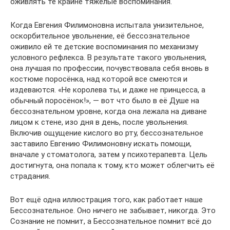
оживлять те крайне тяжёлые воспоминания.
Когда Евгения Филимоновна испытала унизительное,
оскорбительное увольнение, её бессознательное
оживило ей те детские воспоминания по механизму
условного рефлекса. В результате такого увольнения,
она лучшая по профессии, почувствовала себя вновь в
костюме поросёнка, над которой все смеются и
издеваются. «Не королева ты, и даже не принцесса, а
обычный поросёнок!», — вот что было в её Душе на
бессознательном уровне, когда она лежала на диване
лицом к стене, изо дня в день, после увольнения.
Включив ощущение кислого во рту, бессознательное
заставило Евгению Филимоновну искать помощи,
вначале у стоматолога, затем у психотерапевта. Цель
достигнута, она попала к тому, кто может облегчить её
страдания.
Вот ещё одна иллюстрация того, как работает наше
Бессознательное. Оно ничего не забывает, никогда. Это
Сознание не помнит, а Бессознательное помнит всё до