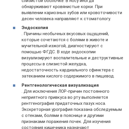
слизистой оболочке. В носу иногда
обнаруживают кровянистые корки. При
выявлении кариозных зубов или кровоточивости
десен человека направляют к стоматологу.
Эндоскопия
. Причины необычных вкусовых ощущений,
которые сочетаются с болями в животе и
мучительной изжогой, диагностируют с
помощью ФГДС. В ходе эндоскопии
визуализируют воспалительные и деструктивные
процессы в слизистой желудка,
недостаточность кардиального сфинктера с
затеканием кислого содержимого в пищевод.
Рентгенологическая визуализация
. Для исключения ЛОР-причин постоянного
неприятного привкуса во рту выполняется
рентгенография придаточных пазух носа.
Экскреторная урография показана обследуемым
с отеками, болями в пояснице и другими
признаками поражения почек. Для изучения
состояния кишечника назначают