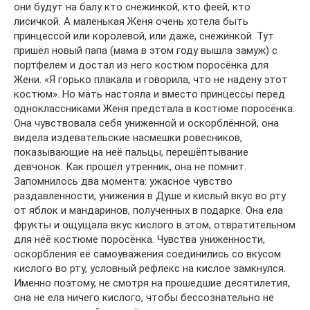
они будут на балу кто снежинкой, кто феей, кто
лисичкой. А маленькая Женя очень хотела быть
принцессой или королевой, или даже, снежинкой. Тут
пришёл новый папа (мама в этом году вышла замуж) с
портфелем и достал из него костюм поросёнка для
Жени. «Я горько плакала и говорила, что не надену этот
костюм». Но мать настояла и вместо принцессы перед
одноклассниками Женя предстала в костюме поросёнка.
Она чувствовала себя униженной и оскорблённой, она
видела издевательские насмешки ровесников,
показывающие на неё пальцы, перешёптывание
девчонок. Как прошёл утренник, она не помнит.
Запомнилось два момента: ужасное чувство
раздавленности, унижения в Душе и кислый вкус во рту
от яблок и мандаринов, полученных в подарке. Она ела
фрукты и ощущала вкус кислого в этом, отвратительном
для неё костюме поросёнка. Чувства униженности,
оскорбления её самоуважения соединились со вкусом
кислого во рту, условный рефлекс на кислое замкнулся.
Именно поэтому, не смотря на прошедшие десятилетия,
она не ела ничего кислого, чтобы бессознательно не