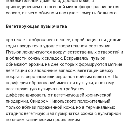
положительный даже на здоровой коже; с
присоединением патогенной микрофлоры развивается
сепсис, от чего обычно и наступает смерть больного.
Вегетирующая пузырчатка
протекает доброкачественнее, порой пациенты долгие
годы находятся в удовлетворительном состоянии.
Пузыри локализуются вокруг естественных отверстий и
в области кожных складок. Вскрываясь, пузыри
обнажают эрозии, на дне которых формируются мягкие
вегетации со зловонным запахом; вегетации сверху
покрыты серозным или серозно-гнойным налетом. По
периферии образований имеются пустулы, а потому
вегетирующую пузырчатку требуется
дифференцировать от вегетирующей хронической
пиодермии. Синдром Никольского положительный
только вблизи пораженной кожи, но в терминальных
стадиях вегетирующая пузырчатка схожа с вульгарной
по своим клиническим проявлениям.