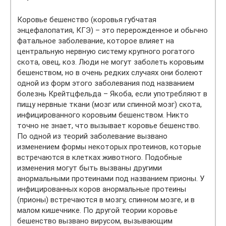
Коровье бешенство (коровья губчатая
энцефалопатия, КГЭ) – это перерожденное и обычно
фатальное заболевание, которое влияет на
центральную нервную систему крупного рогатого
скота, овец, коз. Люди не могут заболеть коровьим
бешенством, но в очень редких случаях они болеют
одной из форм этого заболевания под названием
болезнь Крейтцфельда – Якоба, если употребляют в
пищу нервные ткани (мозг или спинной мозг) скота,
инфицированного коровьим бешенством. Никто
точно не знает, что вызывает коровье бешенство.
По одной из теорий заболевание вызвано
изменением формы некоторых протеинов, которые
встречаются в клетках животного. Подобные
изменения могут быть вызваны другими
анормальными протеинами под названием прионы. У
инфицированных коров анормальные протеины
(прионы) встречаются в мозгу, спинном мозге, и в
малом кишечнике. По другой теории коровье
бешенство вызвано вирусом, вызывающим