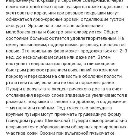
напряженную покрышку и серозное содержимое. Через
несколько дней некоторые пузыри на коже подсыхают в
желтоватые корки, или при разрыве покрышки могут
обнажаться ярко-красные эрозии, отделяющие густой
экссудат. Эрозии на этом этапе заболевания
малоболезненны и быстро эпителизируются. Общее
состояние больных остается удовлетворительным. На
смену высыпаниям, подвергшимся регрессу, появляются
новые. Эта начальная фаза может продолжаться от 2–3
нед. до нескольких месяцев или даже лет. Затем
наступает генерализация процесса, отличающаяся
быстрым распространением высыпаний по кожному
покрову и переходом на слизистые оболочки полости
рта и гениталий, если они не были поражены ранее.
Пузыри в результате эксцентрического роста за счет
отслаивания верхних слоев эпидермиса увеличиваются в
размерах, покрышка становится дряблой, а содержимое
– мутным или гнойным. Под тяжестью экссудата
крупные пузыри могут принимать грушевидную форму
(«синдром груши» Шеклакова). Пузыри самопроизвольно
вскрываются с образованием обширных эрозированных
участков кожи. Эрозии при вульгарной пузырчатке