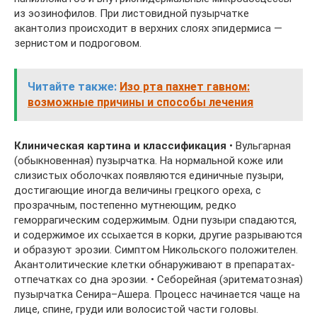
из эозинофилов. При листовидной пузырчатке
акантолиз происходит в верхних слоях эпидермиса —
зернистом и подроговом.
Читайте также:
Изо рта пахнет гавном:
возможные причины и способы лечения
Клиническая картина и классификация
• Вульгарная
(обыкновенная) пузырчатка. На нормальной коже или
слизистых оболочках появляются единичные пузыри,
достигающие иногда величины грецкого ореха, с
прозрачным, постепенно мутнеющим, редко
геморрагическим содержимым. Одни пузыри спадаются,
и содержимое их ссыхается в корки, другие разрываются
и образуют эрозии. Симптом Никольского положителен.
Акантолитические клетки обнаруживают в препаратах-
отпечатках со дна эрозии. • Себорейная (эритематозная)
пузырчатка Сенира–Ашера. Процесс начинается чаще на
лице, спине, груди или волосистой части головы.