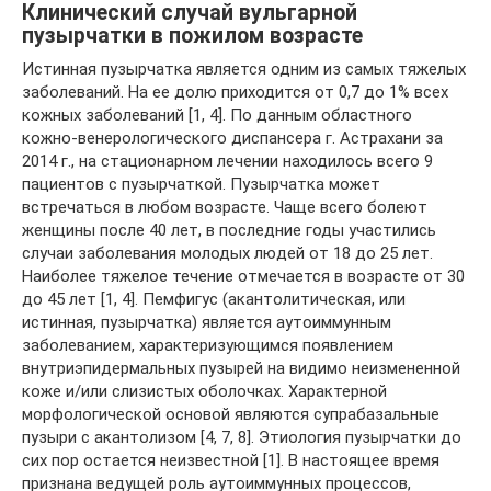
Клинический случай вульгарной
пузырчатки в пожилом возрасте
Истинная пузырчатка является одним из самых тяжелых
заболеваний. На ее долю приходится от 0,7 до 1% всех
кожных заболеваний [1, 4]. По данным областного
кожно-венерологического диспансера г. Астрахани за
2014 г., на стационарном лечении находилось всего 9
пациентов с пузырчаткой. Пузырчатка может
встречаться в любом возрасте. Чаще всего болеют
женщины после 40 лет, в последние годы участились
случаи заболевания молодых людей от 18 до 25 лет.
Наиболее тяжелое течение отмечается в возрасте от 30
до 45 лет [1, 4]. Пемфигус (акантолитическая, или
истинная, пузырчатка) является аутоиммунным
заболеванием, характеризующимся появлением
внутриэпидермальных пузырей на видимо неизмененной
коже и/или слизистых оболочках. Характерной
морфологической основой являются супрабазальные
пузыри с акантолизом [4, 7, 8]. Этиология пузырчатки до
сих пор остается неизвестной [1]. В настоящее время
признана ведущей роль аутоиммунных процессов,