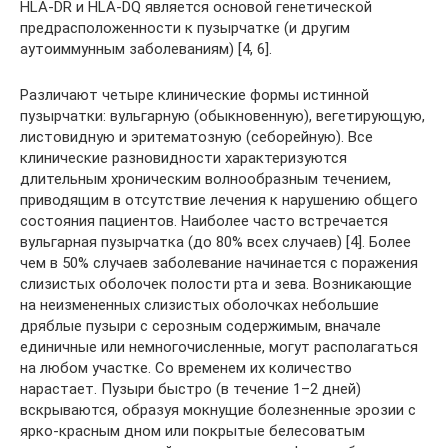
HLA-DR и HLA-DQ является основой генетической
предрасположенности к пузырчатке (и другим
аутоиммунным заболеваниям) [4, 6].
Различают четыре клинические формы истинной
пузырчатки: вульгарную (обыкновенную), вегетирующую,
листовидную и эритематозную (себорейную). Все
клинические разновидности характеризуются
длительным хроническим волнообразным течением,
приводящим в отсутствие лечения к нарушению общего
состояния пациентов. Наиболее часто встречается
вульгарная пузырчатка (до 80% всех случаев) [4]. Более
чем в 50% случаев заболевание начинается с поражения
слизистых оболочек полости рта и зева. Возникающие
на неизмененных слизистых оболочках небольшие
дряблые пузыри с серозным содержимым, вначале
единичные или немногочисленные, могут располагаться
на любом участке. Со временем их количество
нарастает. Пузыри быстро (в течение 1–2 дней)
вскрываются, образуя мокнущие болезненные эрозии с
ярко-красным дном или покрытые белесоватым