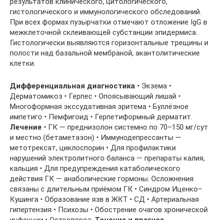
результатов клинического, цитологического,
гистологического и иммунологического обследований.
При всех формах пузырчатки отмечают отложение IgG в
межклеточной склеивающей субстанции эпидермиса.
Гистологически выявляются горизонтальные трещины и
полости над базальной мембраной, акантолитические
клетки.
Дифференциальная диагностика
• Экзема •
Дерматомикоз • Герпес • Опоясывающий лишай •
Многоформная экссудативная эритема • Буллёзное
импетиго • Пемфигоид • Герпетиформный дерматит.
Лечение
• ГК — преднизолон системно по 70–150 мг/сут
и местно (бетаметазон) • Иммунодепрессанты —
метотрексат, циклоспорин • Для профилактики
нарушений электролитного баланса — препараты калия,
кальция • Для предупреждения катаболического
действия ГК — анаболические гормоны. Осложнения
связаны с длительным приёмом ГК • Синдром Иценко–
Кушинга • Образование язв в ЖКТ • СД • Артериальная
гипертензия • Психозы • Обострение очагов хронической
инфекции • Остеопороз.
Течение и прогноз
.