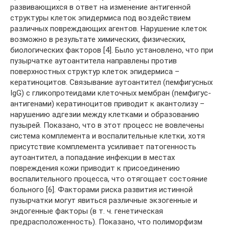
развивающихся в ответ на изменение антигенной
структуры клеток эпидермиса под воздействием
различных повреждающих агентов. Нарушение клеток
возможно в результате химических, физических,
биологических факторов [4]. Было установлено, что при
пузырчатке аутоантитела направлены против
поверхностных структур клеток эпидермиса –
кератиноцитов. Связывание аутоантител (пемфигусных
IgG) с гликопротеидами клеточных мембран (пемфигус-
антигенами) кератиноцитов приводит к акантолизу –
нарушению адгезии между клетками и образованию
пузырей. Показано, что в этот процесс не вовлечены
система комплемента и воспалительные клетки, хотя
присутствие комплемента усиливает патогенность
аутоантител, а попадание инфекции в местах
повреждения кожи приводит к присоединению
воспалительного процесса, что отягощает состояние
больного [6]. Факторами риска развития истинной
пузырчатки могут явиться различные экзогенные и
эндогенные факторы (в т. ч. генетическая
предрасположенность). Показано, что полиморфизм