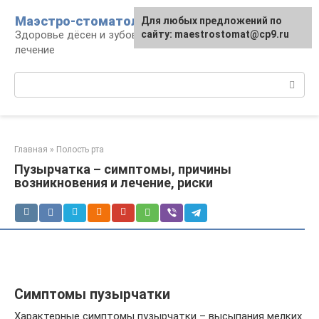
Перейти
Маэстро-стоматолог
Для любых предложений по
к
Здоровье дёсен и зубов, диагностика и
сайту: maestrostomat@cp9.ru
контенту
лечение
Поиск:
Главная
»
Полость рта
Пузырчатка – симптомы, причины
возникновения и лечение, риски
Симптомы пузырчатки
Характерные симптомы пузырчатки – высыпания мелких