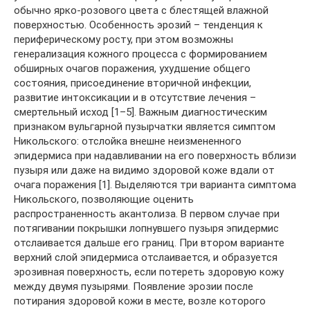
обычно ярко-розового цвета с блестящей влажной
поверхностью. Особенность эрозий – тенденция к
периферическому росту, при этом возможны
генерализация кожного процесса с формированием
обширных очагов поражения, ухудшение общего
состояния, присоединение вторичной инфекции,
развитие интоксикации и в отсутствие лечения –
смертельный исход [1–5]. Важным диагностическим
признаком вульгарной пузырчатки является симптом
Никольского: отслойка внешне неизмененного
эпидермиса при надавливании на его поверхность вблизи
пузыря или даже на видимо здоровой коже вдали от
очага поражения [1]. Выделяются три варианта симптома
Никольского, позволяющие оценить
распространенность акантолиза. В первом случае при
потягивании покрышки лопнувшего пузыря эпидермис
отслаивается дальше его границ. При втором варианте
верхний слой эпидермиса отслаивается, и образуется
эрозивная поверхность, если потереть здоровую кожу
между двумя пузырями. Появление эрозии после
потирания здоровой кожи в месте, возле которого