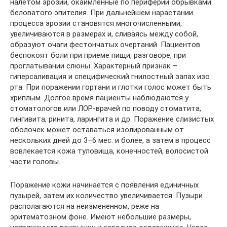
налетом эрозии, окаймленные по периферии обрывками
беловатого эпителия. При дальнейшем нарастании
процесса эрозии становятся многочисленными,
увеличиваются в размерах и, сливаясь между собой,
образуют очаги фестончатых очертаний. Пациентов
беспокоят боли при приеме пищи, разговоре, при
проглатывании слюны. Характерный признак –
гиперсаливация и специфический гнилостный запах изо
рта. При поражении гортани и глотки голос может быть
хриплым. Долгое время пациенты наблюдаются у
стоматологов или ЛОР-врачей по поводу стоматита,
гингивита, ринита, ларингита и др. Поражение слизистых
оболочек может оставаться изолированным от
нескольких дней до 3–6 мес. и более, а затем в процесс
вовлекается кожа туловища, конечностей, волосистой
части головы.
Поражение кожи начинается с появления единичных
пузырей, затем их количество увеличивается. Пузыри
располагаются на неизмененном, реже на
эритематозном фоне. Имеют небольшие размеры,