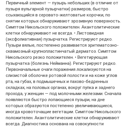
Первичный элемент — пузырь небольших (в отличие от
пузыря вульгарной пузырчатки) размеров, быстро
ссыхающийся в серовато-желтоватые корочки, по
снятии которых обнаруживают эрозивную поверхность.
Симптом Никольского положителен. Акантолитические
клетки обнаруживают не всегда. • Листовидная
(эксфолиативная) пузырчатка. Регистрируют редко.
Пузыри вялые, постепенно развивается эритематозно-
сквамозный крупнопластинчатый дерматоз. Симптом
Никольского резко положителен. • Вегетирующая
пузырчатка (болезнь Нейманна). Регистрируют редко.
Первоначальные очаги поражения локализуются на
слизистой оболочке ротовой полости и на коже углов
рта, на губах, в подмышечных и пахово-бедренных
складках, на половых органах, вокруг пупка и заднего
прохода, у женщин — под молочными железами. Сначала
появляются быстро лопающиеся пузыри, на дне
которых образуются постепенно увеличивающиеся,
иногда кровоточащие вегетации. Симптом Никольского
положителен. Акантолитические клетки обнаруживают
всегда. Диагностика основана на совокупности