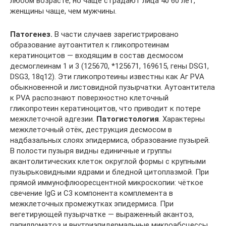
любом возрасте, но чаще страдают лица 40 60 лет,
женщины чаще, чем мужчины.
Патогенез.
В части случаев зарегистрировано
образование аутоантител к гликопротеинам
кератиноцитов — входящим в состав десмосом
десмоглеинам 1 и 3 (125670, *125671, 169615, гены DSG1,
DSG3, 18q12). Эти гликопротеины известны как Аг PVA
обыкновенной и листовидной пузырчатки. Аутоантитела
к PVA распознают поверхностно клеточный
гликопротеин кератиноцитов, что приводит к потере
межклеточной адгезии.
Патогистология
. Характерны
межклеточный отёк, деструкция десмосом в
надбазальных слоях эпидермиса, образование пузырей.
В полости пузыря видны единичные и группы
акантолитических клеток округлой формы с крупными
пузырьковидными ядрами и бледной цитоплазмой. При
прямой иммунофлюоресцентной микроскопии: чёткое
свечение IgG и С3 компонента комплемента в
межклеточных промежутках эпидермиса. При
вегетирующей пузырчатке — выраженный акантоз,
папилломатоз и внутриэпидермальные микроабсцессы