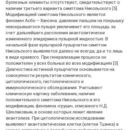
буллезные элементы отсутствуют, свидетельствуют о
наличии третьего варианта симптома Никольского [5].
Модификацией симптома Никольского является
феномен Асбо – Хансена: давление пальцем на покрышку
невскрывшегося пузыря увеличивает его площадь за
счет дальнейшего расслоения акантолитически
измененного эпидермиса пузырной жидкостью. В
начальной фазе вульгарной пузырчатки симптом
Никольского выявляется далеко не всегда, да и то лишь
в виде краевого. При генерализации процесса он
положителен у всех больных во всех модификациях [3].
Диагностика истинной пузырчатки основывается на
совокупности результатов клинического,
цитологического, гистологического и
иммунологического обследования. Учитывают
клиническую картину заболевания, наличие
положительного симптома Никольского и его
модификации, феномена «груши», описанного Н.Д.
Шеклаковым, в основе которых лежит явление
акантолиза. При цитологическом исследовании
выявляют акантолитические клетки (клетки Тцанка) в