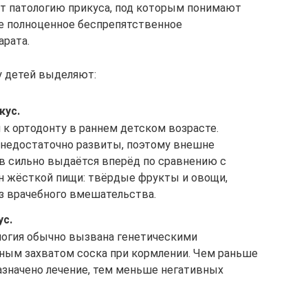
ет патологию прикуса, под которым понимают
е полноценное беспрепятственное
арата.
у детей выделяют:
кус.
 к ортодонту в раннем детском возрасте.
едостаточно развиты, поэтому внешне
ов сильно выдаётся вперёд по сравнению с
н жёсткой пищи: твёрдые фрукты и овощи,
з врачебного вмешательства.
ус.
ология обычно вызвана генетическими
ным захватом соска при кормлении. Чем раньше
азначено лечение, тем меньше негативных