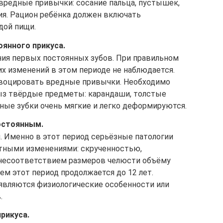
 вредные привычки: сосание пальца, пустышек,
ия. Рацион ребёнка должен включать
дой пищи.
оянного прикуса.
ния первых постоянных зубов. При правильном
их изменений в этом периоде не наблюдается.
овоцировать вредные привычки. Необходимо
рыз твёрдые предметы: карандаши, толстые
чные зубки очень мягкие и легко деформируются.
остоянным.
. Именно в этот период серьёзные патологии
тными изменениями: скрученностью,
 несоответствием размеров челюсти объёму
нем этот период продолжается до 12 лет.
являются физиологические особенности или
.
рикуса.