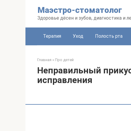
Перейти
Маэстро-стоматолог
к
контенту
Здоровье дёсен и зубов, диагностика и л
Терапия
Уход
Полость рта
Главная
»
Про детей
Неправильный прикус
исправления