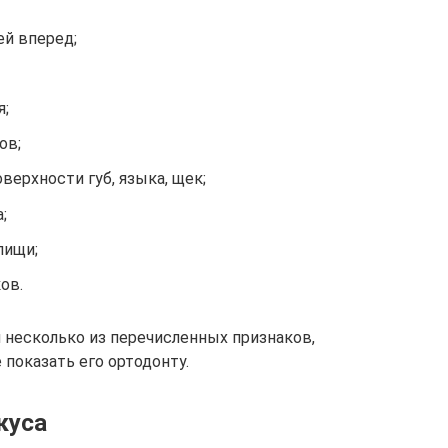
й вперед;
я;
ов;
верхности губ, языка, щек;
;
пищи;
ов.
 несколько из перечисленных признаков,
показать его ортодонту.
куса