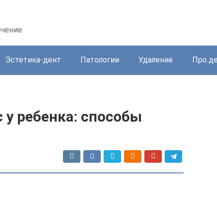
ечение
Эстетика-дент
Патологии
Удаление
Про д
 у ребенка: способы