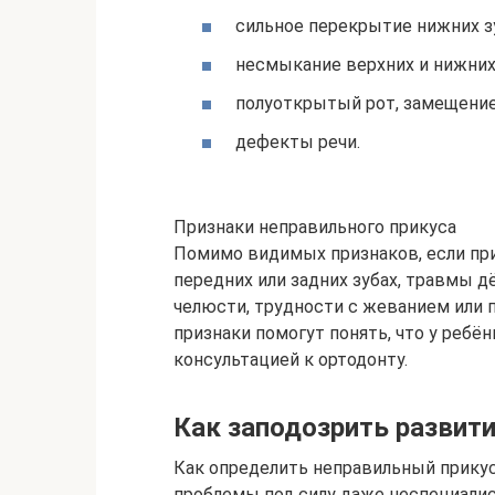
сильное перекрытие нижних з
несмыкание верхних и нижних
полуоткрытый рот, замещение
дефекты речи.
Признаки неправильного прикуса
Помимо видимых признаков, если при
передних или задних зубах, травмы 
челюсти, трудности с жеванием или 
признаки помогут понять, что у ребё
консультацией к ортодонту.
Как заподозрить развит
Как определить неправильный прику
проблемы под силу даже неспециалис