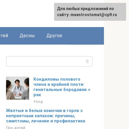
Для любых предложений по
сайту: maestrostomat@cp9.ru
етей
Десны
Другое
Поиск:
Кондиломы полового
члена и крайней плоти:
генитальные бородавки =
рак
Уход
Желтые и белые комочки в горле с
неприятным запахом: причины,
симптомы, лечение и профилактика
Про детей