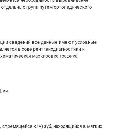
еделяется необходимость выравнивания
и отдельных групп путем ортопедического
ации сведений все данные имеют условные
вляется в ходе рентгенодиагностики и
Схематическая маркировка графика:
фии;
I, стремящейся к IV) зуб, находящийся в мягких