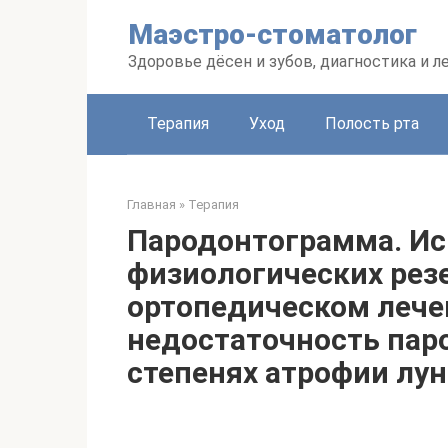
Перейти
Маэстро-стоматолог
к
контенту
Здоровье дёсен и зубов, диагностика и л
Терапия
Уход
Полость рта
Главная
»
Терапия
Пародонтограмма. Ис
физиологических рез
ортопедическом лече
недостаточность пар
степенях атрофии лун