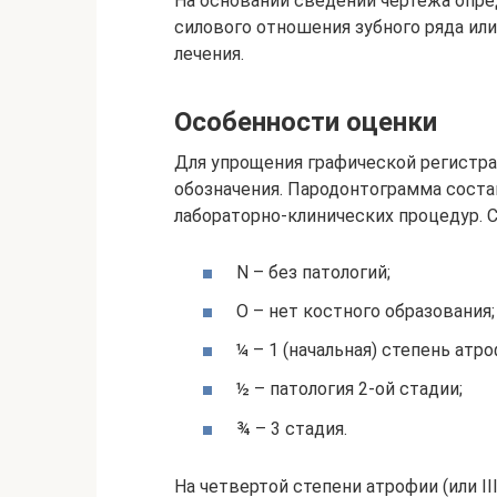
На основании сведений чертежа опр
силового отношения зубного ряда ил
лечения.
Особенности оценки
Для упрощения графической регистр
обозначения. Пародонтограмма соста
лабораторно-клинических процедур. 
N – без патологий;
О – нет костного образования;
¼ – 1 (начальная) степень атро
½ – патология 2-ой стадии;
¾ – 3 стадия.
На четвертой степени атрофии (или II