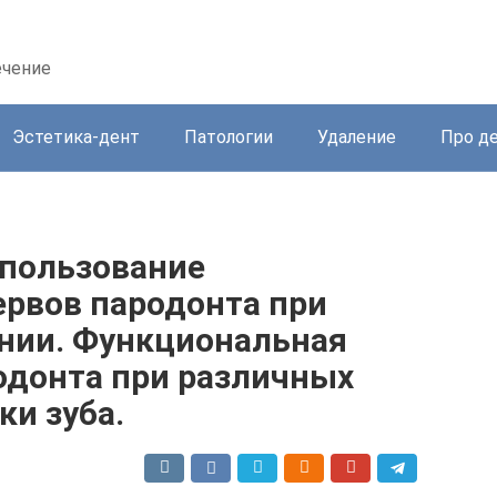
ечение
Эстетика-дент
Патологии
Удаление
Про д
пользование
ервов пародонта при
нии. Функциональная
одонта при различных
ки зуба.