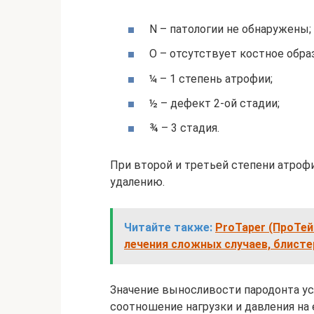
N – патологии не обнаружены;
О – отсутствует костное обра
¼ – 1 степень атрофии;
½ – дефект 2-ой стадии;
¾ – 3 стадия.
При второй и третьей степени атроф
удалению.
Читайте также:
ProTaper (ПроТей
лечения сложных случаев, блисте
Значение выносливости пародонта у
соотношение нагрузки и давления на