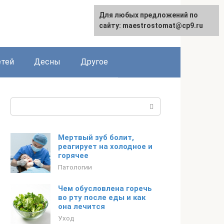
Для любых предложений по
сайту: maestrostomat@cp9.ru
етей
Десны
Другое
Поиск:
Мертвый зуб болит,
реагирует на холодное и
горячее
Патологии
Чем обусловлена горечь
во рту после еды и как
она лечится
Уход