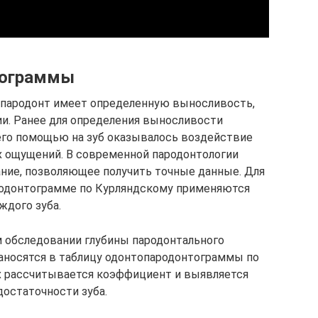
тограммы
о пародонт имеет определенную выносливость,
ии. Ранее для определения выносливости
его помощью на зуб оказывалось воздействие
х ощущений. В современной пародонтологии
ие, позволяющее получить точные данные. Для
одонтограмме по Курляндскому применяются
ждого зуба.
 обследовании глубины пародонтального
аносятся в таблицу одонтопародонтограммы по
х рассчитывается коэффициент и выявляется
достаточности зуба.