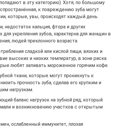
попадают в эту категорию). Хотя, по большому
аспространённая, к повреждению зуба могут
рии, которые, увы, происходят каждый день.
, недостаток кальция, фтора и других
 для укрепления зубов, характерна для женщин в
ния, людей преклонного возраста.
отребления сладкой или кислой пищи, вязких и
ие высоких и низких температур, в зоне риска
торые любят запивать мороженное горячим кофе.
убной ткани, которые могут проникнуть к
низить прочность зуба, сделав его хрупким и
им нагрузкам.
щий баланс нагрузок на зубной ряд, который
эмали и возникновению участков с открытым
ен, ослабленный иммунитет, плохая