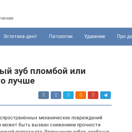
ечение
Эстетика-дент
Патологии
Удаление
Про д
ый зуб пломбой или
то лучше
распространённых механических повреждений
зуба может быть вызван снижением прочности
еваний полости рта. Разрушение зубов, особенно