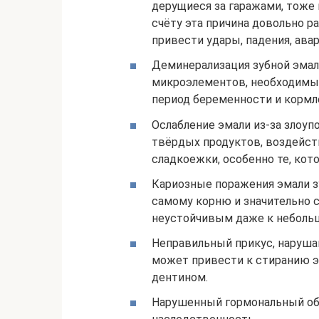
дерущиеся за гаражами, тоже 
счёту эта причина довольно р
привести удары, падения, ава
Деминерализация зубной эмали
микроэлементов, необходимых
период беременности и кормле
Ослабление эмали из-за злоуп
твёрдых продуктов, воздейств
сладкоежки, особенно те, ко
Кариозные поражения эмали з
самому корню и значительно с
неустойчивым даже к небольш
Неправильный прикус, нарушаю
может привести к стиранию 
дентином.
Нарушенный гормональный обм