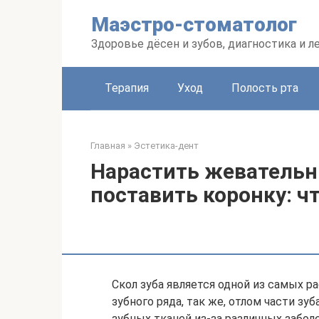
Перейти
Маэстро-стоматолог
к
контенту
Здоровье дёсен и зубов, диагностика и л
Терапия
Уход
Полость рта
Главная
»
Эстетика-дент
Нарастить жевательн
поставить коронку: ч
Скол зуба является одной из самых 
зубного ряда, так же, отлом части 
зубных тканей из-за различных забол