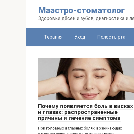
Перейти
Маэстро-стоматолог
к
контенту
Здоровье дёсен и зубов, диагностика и л
Терапия
Уход
Полость рта
Почему появляется боль в висках
и глазах: распространенные
причины и лечение симптома
При головных и глазных болях, возникающих
одновременно, человек не всегда может