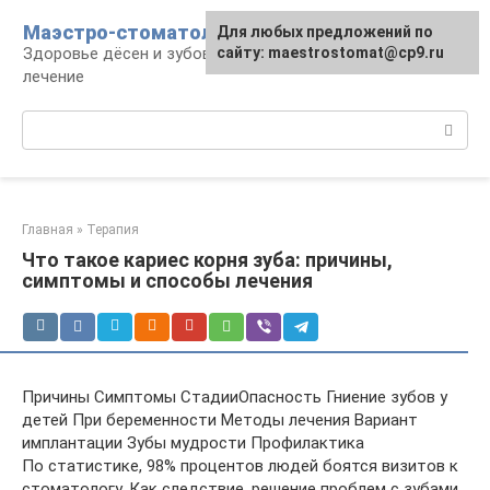
Перейти
Маэстро-стоматолог
Для любых предложений по
к
Здоровье дёсен и зубов, диагностика и
сайту: maestrostomat@cp9.ru
контенту
лечение
Поиск:
Главная
»
Терапия
Что такое кариес корня зуба: причины,
симптомы и способы лечения
Причины Симптомы СтадииОпасность Гниение зубов у
детей При беременности Методы лечения Вариант
имплантации Зубы мудрости Профилактика
По статистике, 98% процентов людей боятся визитов к
стоматологу. Как следствие, решение проблем с зубами