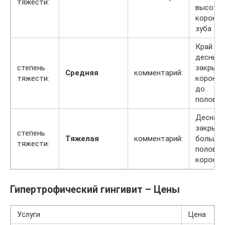
тяжести:
высоты
коронки
зуба
Край
десны
степень
закрыв
Средняя
комментарий:
тяжести:
коронку
до
полови
Десна
закрыв
степень
Тяжелая
комментарий:
больше
тяжести:
полови
коронки
Гипертрофический гингивит – Цены
Услуги
Цена