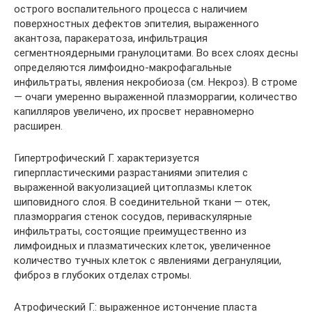
острого воспалительного процесса с наличием
поверхностных дефектов эпителия, выраженного
акантоза, паракератоза, инфильтрация
сегментноядерными гранулоцитами. Во всех слоях десны
определяются лимфоидно-макрофагальные
инфильтраты, явления некробиоза (см. Некроз). В строме
— очаги умеренно выраженной плазморрагии, количество
капилляров увеличено, их просвет неравномерно
расширен.
Гипертрофический Г. характеризуется
гиперпластическими разрастаниями эпителия с
выраженной вакуолизацией цитоплазмы клеток
шиповидного слоя. В соединительной ткани — отек,
плазморрагия стенок сосудов, периваскулярные
инфильтраты, состоящие преимущественно из
лимфоидных и плазматических клеток, увеличенное
количество тучных клеток с явлениями дегрануляции,
фиброз в глубоких отделах стромы.
Атрофический Г.: выраженное истончение пласта