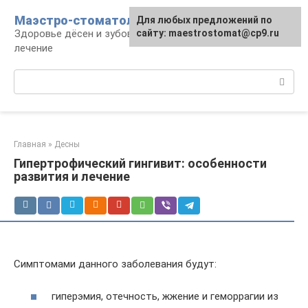
Перейти
Маэстро-стоматолог
Для любых предложений по
к
Здоровье дёсен и зубов, диагностика и
сайту: maestrostomat@cp9.ru
контенту
лечение
Поиск:
Главная
»
Десны
Гипертрофический гингивит: особенности
развития и лечение
Симптомами данного заболевания будут:
гиперэмия, отечность, жжение и геморрагии из