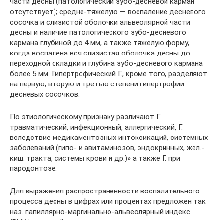
части десны (патологический зубо-десневой карман
отсутствует); средне-тяжелую — воспаление десневого
сосочка и слизистой оболочки альвеолярной части
десны и наличие патологического зубо-десневого
кармана глубиной до 4 мм, а также тяжелую форму,
когда воспалена вся слизистая оболочка десны до
переходной складки и глубина зубо-десневого кармана
более 5 мм. Гипертрофический Г., кроме того, разделяют
на первую, вторую и третью степени гипертрофии
десневых сосочков.
По этиологическому признаку различают Г.
травматический, инфекционный, аллергический, Г.
вследствие медикаментозных интоксикаций, системных
заболеваний (гипо- и авитаминозов, эндокринных, жел.-
киш. тракта, системы крови и др.)» а также Г. при
пародонтозе.
Для выражения распространенности воспалительного
процесса десны в цифрах или процентах предложен так
наз. папиллярно-маргинально-альвеолярный индекс