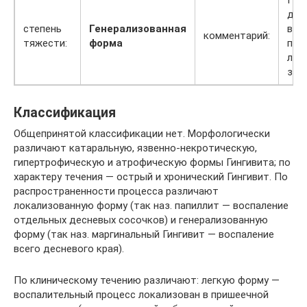
дес
степень
Генерализованная
вст
комментарий:
тяжести:
форма
при
лек
заб
Классификация
Общепринятой классификации нет. Морфологически
различают катаральную, язвенно-некротическую,
гипертрофическую и атрофическую формы Гингивита; по
характеру течения — острый и хронический Гингивит. По
распространенности процесса различают
локализованную форму (так наз. папиллит — воспаление
отдельных десневых сосочков) и генерализованную
форму (так наз. маргинальный Гингивит — воспаление
всего десневого края).
По клиническому течению различают: легкую форму —
воспалительный процесс локализован в пришеечной