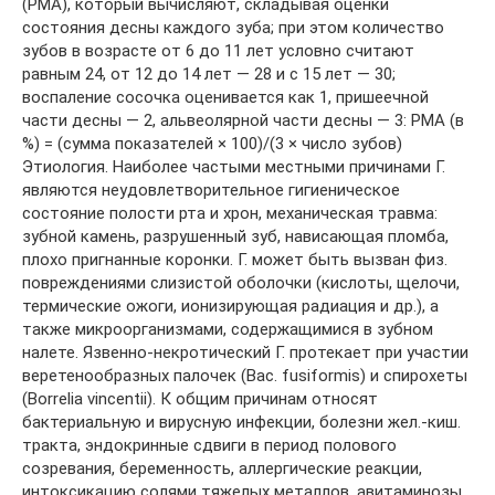
(PMA), который вычисляют, складывая оценки
состояния десны каждого зуба; при этом количество
зубов в возрасте от 6 до 11 лет условно считают
равным 24, от 12 до 14 лет — 28 и с 15 лет — 30;
воспаление сосочка оценивается как 1, пришеечной
части десны — 2, альвеолярной части десны — 3: РМА (в
%) = (сумма показателей × 100)/(3 × число зубов)
Этиология. Наиболее частыми местными причинами Г.
являются неудовлетворительное гигиеническое
состояние полости рта и хрон, механическая травма:
зубной камень, разрушенный зуб, нависающая пломба,
плохо пригнанные коронки. Г. может быть вызван физ.
повреждениями слизистой оболочки (кислоты, щелочи,
термические ожоги, ионизирующая радиация и др.), а
также микроорганизмами, содержащимися в зубном
налете. Язвенно-некротический Г. протекает при участии
веретенообразных палочек (Вас. fusiformis) и спирохеты
(Borrelia vincentii). К общим причинам относят
бактериальную и вирусную инфекции, болезни жел.-киш.
тракта, эндокринные сдвиги в период полового
созревания, беременность, аллергические реакции,
интоксикацию солями тяжелых металлов, авитаминозы,