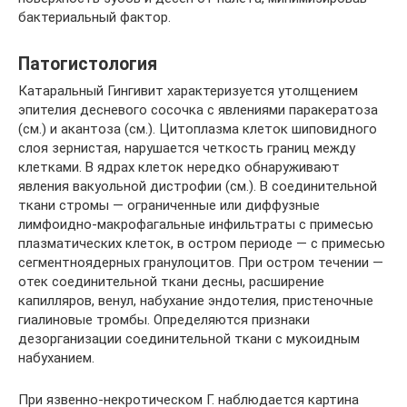
бактериальный фактор.
Патогистология
Катаральный Гингивит характеризуется утолщением
эпителия десневого сосочка с явлениями паракератоза
(см.) и акантоза (см.). Цитоплазма клеток шиповидного
слоя зернистая, нарушается четкость границ между
клетками. В ядрах клеток нередко обнаруживают
явления вакуольной дистрофии (см.). В соединительной
ткани стромы — ограниченные или диффузные
лимфоидно-макрофагальные инфильтраты с примесью
плазматических клеток, в остром периоде — с примесью
сегментноядерных гранулоцитов. При остром течении —
отек соединительной ткани десны, расширение
капилляров, венул, набухание эндотелия, пристеночные
гиалиновые тромбы. Определяются признаки
дезорганизации соединительной ткани с мукоидным
набуханием.
При язвенно-некротическом Г. наблюдается картина