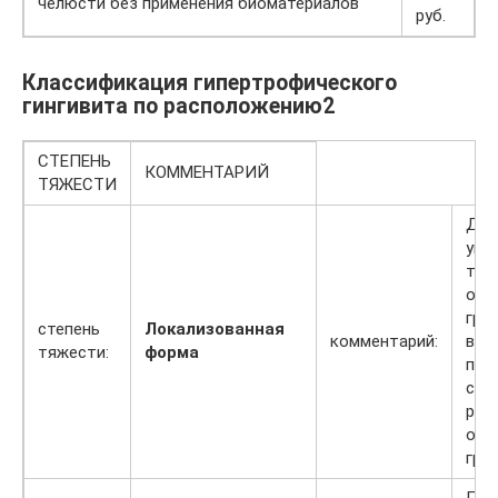
челюсти без применения биоматериалов
руб.
Классификация гипертрофического
гингивита по расположению2
СТЕПЕНЬ
КОММЕНТАРИЙ
ТЯЖЕСТИ
Дес
уве
тол
опр
гру
степень
Локализованная
комментарий:
вст
тяжести:
форма
при
ску
рас
отд
гру
Пор